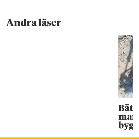
Andra läser
Bätt
mark
bygg