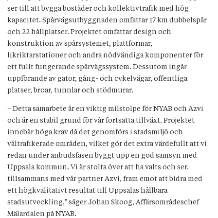
ser till att bygga bostäder och kollektivtrafik med hög
kapacitet. Spårvägsutbyggnaden omfattar 17 km dubbelspår
och 22 hållplatser. Projektet omfattar design och
konstruktion av spårsystemet, plattformar,
likriktarstationer och andra nödvändiga komponenter för
ett fullt fungerande spårvägssystem. Dessutom ingår
uppförande av gator, gång- och cykelvägar, offentliga
platser, broar, tunnlar och stödmurar.
– Detta samarbete är en viktig milstolpe för NYAB och Azvi
och är en stabil grund för vår fortsatta tillväxt. Projektet
innebär höga krav då det genomförs i stadsmiljö och
vältrafikerade områden, vilket gör det extra värdefullt att vi
redan under anbudsfasen byggt upp en god samsyn med
Uppsala kommun. Vi är stolta över att ha valts och ser,
tillsammans med vår partner Azvi, fram emot att bidra med
ett högkvalitativt resultat till Uppsalas hållbara
stadsutveckling," säger Johan Skoog, Affärsområdeschef
Mälardalen på NYAB.