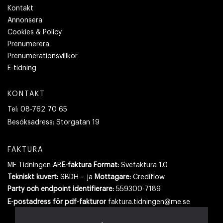
Kontakt
Annonsera
Cookies & Policy
Prenumerera
Prenumerationsvillkor
E-tidning
KONTAKT
Tel:
08-762 70 65
Besöksadress:
Storgatan 19
FAKTURA
ME Tidningen AB
E-faktura Format:
Svefaktura 1.0
Tekniskt kuvert:
SBDH – ja
Mottagare:
Crediflow
Party och endpoint identifierare:
559300-7189
E-postadress
för pdf-fakturor
faktura.tidningen@me.se