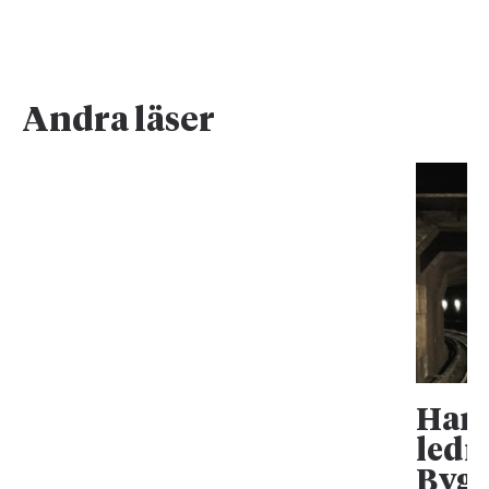
Andra läser
Han 
ledn
Bygg