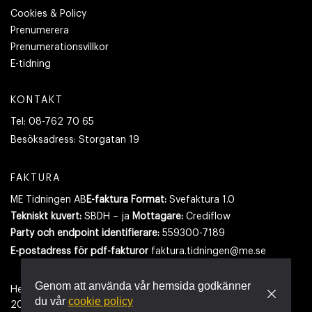
Cookies & Policy
Prenumerera
Prenumerationsvillkor
E-tidning
KONTAKT
Tel:
08-762 70 65
Besöksadress:
Storgatan 19
FAKTURA
ME Tidningen AB
E-faktura Format:
Svefaktura 1.0
Tekniskt kuvert:
SBDH – ja
Mottagare:
Crediflow
Party och endpoint identifierare:
559300-7189
E-postadress
för pdf-fakturor
faktura.tidningen@me.se
Genom att använda vår hemsida godkänner
Hemsidan använder cookies.
Läs mer
du vår
cookie policy
2026
- Tidningen Maskinentreprenören