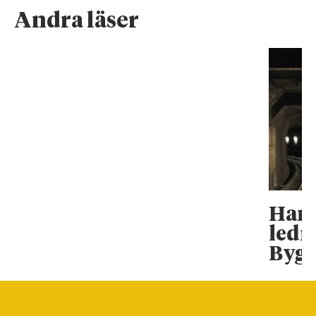
Andra läser
Han 
ledn
Bygg