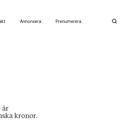
akt
Annonsera
Prenumerera
 är
ska kronor.