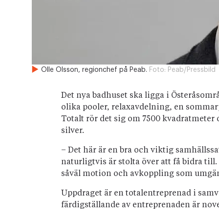
Olle Olsson, regionchef på Peab.
Foto:
Peab/Pressbild
Det nya badhuset ska ligga i Österåsomr
olika pooler, relaxavdelning, en somma
Totalt rör det sig om 7500 kvadratmete
silver.
– Det här är en bra och viktig samhäll
naturligtvis är stolta över att få bidra til
såväl motion och avkoppling som umgänge 
Uppdraget är en totalentreprenad i samv
färdigställande av entreprenaden är nov