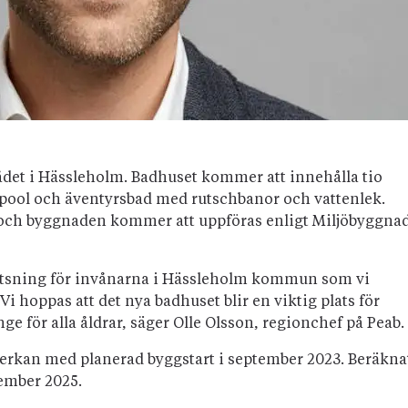
ådet i Hässleholm. Badhuset kommer att innehålla tio
rpool och äventyrsbad med rutschbanor och vattenlek.
r och byggnaden kommer att uppföras enligt Miljöbyggna
ssatsning för invånarna i Hässleholm kommun som vi
l. Vi hoppas att det nya badhuset blir en viktig plats för
för alla åldrar, säger Olle Olsson, regionchef på Peab.
erkan med planerad byggstart i september 2023. Beräkna
ember 2025.