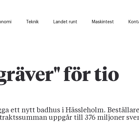
onomi
Teknik
Landet runt
Maskintest
Kont
gräver" för tio
ga ett nytt badhus i Hässleholm. Beställare
aktssumman uppgår till 376 miljoner sven