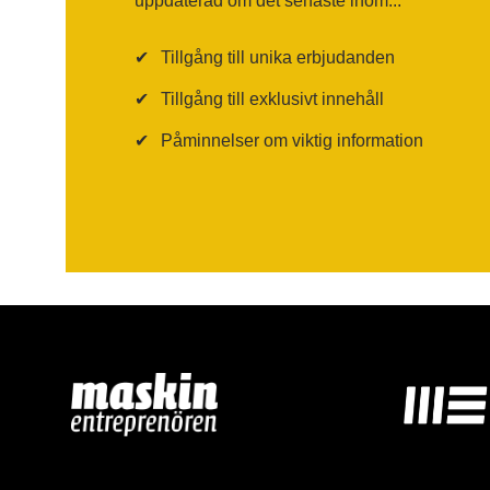
uppdaterad om det senaste inom...
✔
Tillgång till unika erbjudanden
✔
Tillgång till exklusivt innehåll
✔
Påminnelser om viktig information