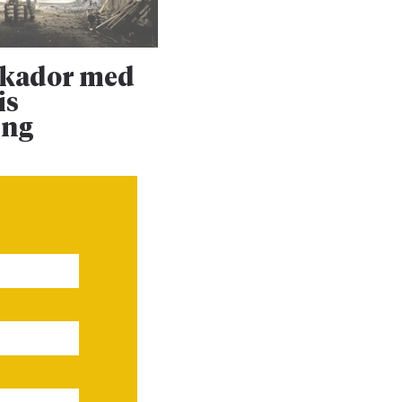
skador med
Upprustningen 
is
Dalabanan forts
ing