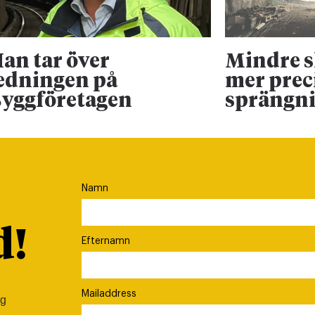
an tar över
Mindre 
edningen på
mer prec
yggföretagen
sprängn
Namn
d!
Efternamn
Mailaddress
ig