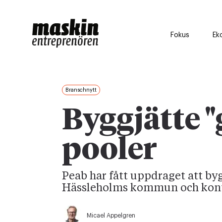
Fokus
Ek
Branschnytt
Byggjätte "
pooler
Peab har fått uppdraget att byg
Hässleholms kommun och kontr
Micael Appelgren