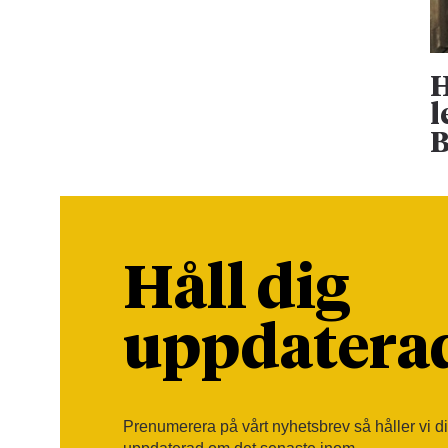
H
l
B
Håll dig
uppdatera
Prenumerera på vårt nyhetsbrev så håller vi d