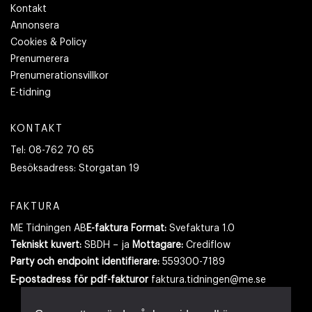
Kontakt
Annonsera
Cookies & Policy
Prenumerera
Prenumerationsvillkor
E-tidning
KONTAKT
Tel:
08-762 70 65
Besöksadress:
Storgatan 19
FAKTURA
ME Tidningen AB
E-faktura Format:
Svefaktura 1.0
Tekniskt kuvert:
SBDH – ja
Mottagare:
Crediflow
Party och endpoint identifierare:
559300-7189
E-postadress
för pdf-fakturor
faktura.tidningen@me.se