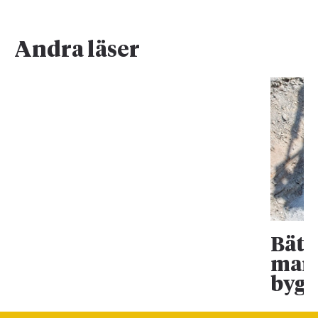
Andra läser
Bätt
mark
bygg