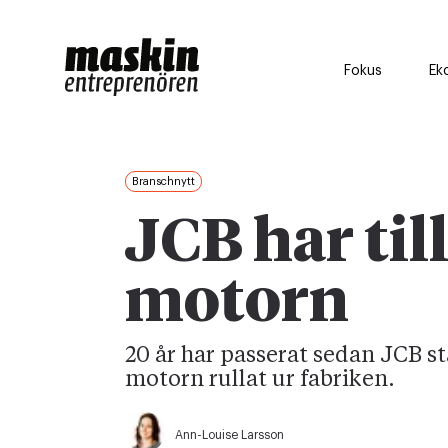
Fokus
Ek
Branschnytt
JCB har til
motorn
20 år har passerat sedan JCB s
motorn rullat ur fabriken.
Ann-Louise Larsson