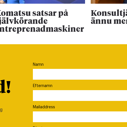
omatsu satsar på
Konsultj
jälvkörande
ännu me
ntreprenadmaskiner
Namn
d!
Efternamn
Mailaddress
ig