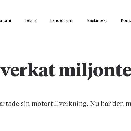
onomi
Teknik
Landet runt
Maskintest
Kont
lverkat miljont
tartade sin motortillverkning. Nu har den m