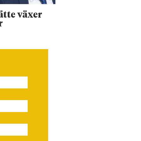
ätte växer
Stort markjobb f
r
försvaret rullar 