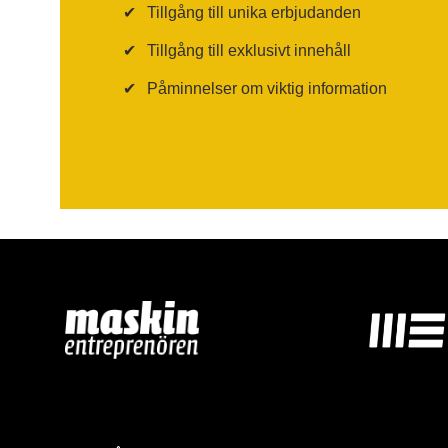
✔
Tillgång till unika erbjudanden
✔
Tillgång till exklusivt innehåll
✔
Påminnelser om viktig information