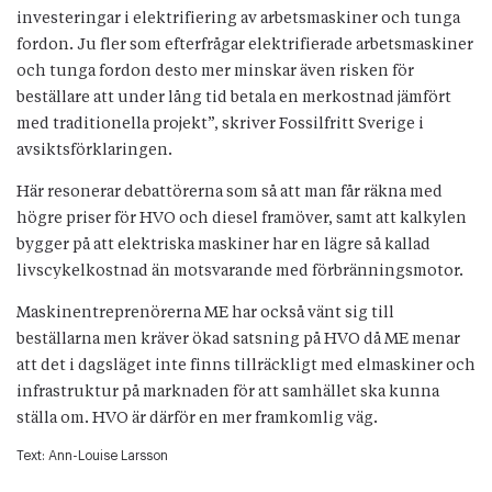
investeringar i elektrifiering av arbetsmaskiner och tunga
fordon. Ju fler som efterfrågar elektrifierade arbetsmaskiner
och tunga fordon desto mer minskar även risken för
beställare att under lång tid betala en merkostnad jämfört
med traditionella projekt”, skriver Fossilfritt Sverige i
avsiktsförklaringen.
Här resonerar debattörerna som så att man får räkna med
högre priser för HVO och diesel framöver, samt att kalkylen
bygger på att elektriska maskiner har en lägre så kallad
livscykelkostnad än motsvarande med förbränningsmotor.
Maskinentreprenörerna ME har också vänt sig till
beställarna men kräver ökad satsning på HVO då ME menar
att det i dagsläget inte finns tillräckligt med elmaskiner och
infrastruktur på marknaden för att samhället ska kunna
ställa om. HVO är därför en mer framkomlig väg.
Text:
Ann-Louise Larsson