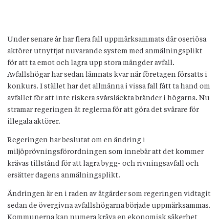
Under senare år har flera fall uppmärksammats där oseriösa
aktörer utnyttjat nuvarande system med anmälningsplikt
för att ta emot och lagra upp stora mängder avfall.
Avfallshögar har sedan lämnats kvar när företagen försatts i
konkurs. I stället har det allmänna i vissa fall fått ta hand om
avfallet för att inte riskera svårsläckta bränder i högarna. Nu
stramar regeringen åt reglerna för att göra det svårare för
illegala aktörer.
Regeringen har beslutat om en ändring i
miljöprövningsförordningen som innebär att det kommer
krävas tillstånd för att lagra bygg- och rivningsavfall och
ersätter dagens anmälningsplikt.
Ändringen är en i raden av åtgärder som regeringen vidtagit
sedan de övergivna avfallshögarna började uppmärksammas.
Kommunerna kan numera kräva en ekonomisk säkerhet