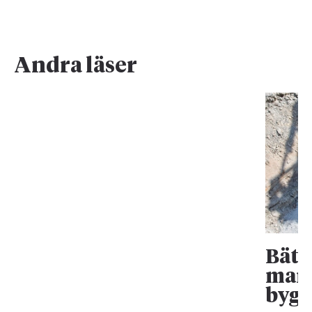
Andra läser
Bätt
mark
bygg