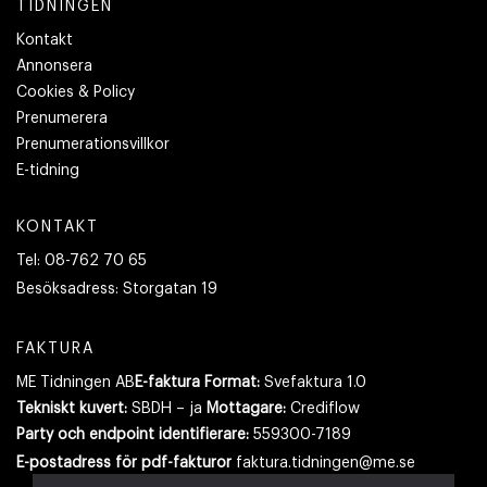
TIDNINGEN
Kontakt
Annonsera
Cookies & Policy
Prenumerera
Prenumerationsvillkor
E-tidning
KONTAKT
Tel:
08-762 70 65
Besöksadress:
Storgatan 19
FAKTURA
ME Tidningen AB
E-faktura Format:
Svefaktura 1.0
Tekniskt kuvert:
SBDH – ja
Mottagare:
Crediflow
Party och endpoint identifierare:
559300-7189
E-postadress
för pdf-fakturor
faktura.tidningen@me.se