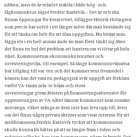
jobben, men de är relativt stabila i både hög- och
lågkonjunktur, säger Fredric Kastevik.– Det är och ska
finnas öppningar för kreativitet, tillägger Henrik Holmgren
som precis har suttit i ett längre möte där man bestämde sig
för att tänka om helt för att lösa uppgiften. Nu börjar man
lägga rör i en helt annan ände än man först tänkt sig.Men
det finns en hel del problem att hantera om vi tittar på hela
riket. Kommunernas ekonomiska resurser och
investeringsvilja, till exempel. Så länge kommuninvånarna
har tillgång till vat-ten och det kommer rent livsmedel i
kranen kan det vara en pedagogisk svår uppgift att förklara
varför VA-taxan mås-te höjas och stora
investeringar göras.Bristen på finansieringsalternativ för
upprustningen av VA-nätet lämnar kommuner som ensamt
ansvariga, vilket många av dem inte kan leva upp till, även
om det finns några privata aktörer som visat intresse för att
medfinansiera.Fredric Kastevik tycker att kommunerna
skulle kunna bli bättre på att se längre fram i tiden och