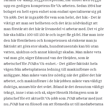
Järfälla VA- &amp; Byggentreprenad, har under åren byggd
upp en gedigen kompetens för VA-arbeten. Sedan 1994 har
bolaget en helt egen enhet som endast specialiserar sig på
VA-jobb. Det är inga jobb för vem som helst, det här.– Det är
viktigt att man ser helheten och det är ju nödvändigt att
man förstår att det här är livsmedel vi arbetar med. Det vi gör
här ska hålla i 100 till 150 år och inget får gå fel. Har man inte
den här förståelsen och kompetensen så riskerar man ju
faktiskt att göra stor skada, hundratusentals kan bli utan
vatten, sjukhus och annat känsligt skadas. Man måste veta
vad man gör, säger Edmund van der Heijden, som är
arbetschef för JVAB:s VA-enhet.– Det gäller faktiskt hela
vägen från arbetsplatsens ledning till maskinförare och
anläggare. Man måste vara lite nördig när det gäller det här
arbetet, och maskinförare i de här jobben måste vara väldigt
duktiga, annars blir det svårt. Ibland är det dessutom väldigt
trångt, inne i stan och så, säger Henrik Holmgren som är
platschef för ett aktuellt VA-jobb som JVAB arbetar med just
nu.JVAB har en filosofi om att förmedla ut till medarbetarna