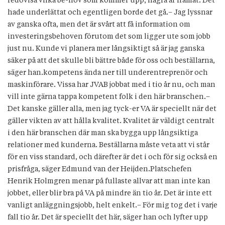
redovisa vilka be-hov som kommer upp, några år framåt. Det
hade underlättat och egentligen borde det gå.– Jag lyssnar
av ganska ofta, men det är svårt att få information om
investeringsbehoven förutom det som ligger ute som jobb
just nu. Kunde vi planera mer långsiktigt så är jag ganska
säker på att det skulle bli bättre både för oss och beställarna,
säger han.kompetens ända ner till underentreprenör och
maskinförare. Vissa har JVAB jobbat med i tio år nu, och man
vill inte gärna tappa kompetent folk i den här branschen.–
Det kanske gäller alla, men jag tyck-er VA är speciellt när det
gäller vikten av att hålla kvalitet. Kvalitet är väldigt centralt
i den här branschen där man ska bygga upp långsiktiga
relationer med kunderna. Beställarna måste veta att vi står
för en viss standard, och därefter är det i och för sig också en
prisfråga, säger Edmund van der Heijden.Platschefen
Henrik Holmgren menar på fullaste allvar att man inte kan
jobbet, eller blir bra på VA på mindre än tio år. Det är inte ett
vanligt anläggningsjobb, helt enkelt.– För mig tog det i varje
fall tio år. Det är speciellt det här, säger han och lyfter upp