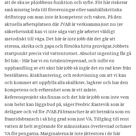
att de ska se på jobbens funktion och syfte. För här riskerar
små misstag leda till föroreningar eller samhällskritiska
driftstopp om man inte är kompetent och vaken. På den
aktuella arbetsplatsen där JVAB är verksamma just nu (av
säkerhetsskäl kan vi inte säga var) går arbetet väldigt
metodiskt till väga. Det här är inte jobb där det går att
stressa, skrika och gapa och försöka hitta genvägar.Jobbets
startpunkt precis vid vattentornet. Absolut ingenting får gå
fel här.– Här har vi en totalentreprenad, och inför en
upphandling av ett sånt här jobb så ingår det en rad krav från
beställaren. Riskhantering, och redovisning om att vi kan
och kommer att uppfylla alla skallkrav, lagkrav och har den
kompetens och erfarenhet som är ett måste.
Referensprojekt ska finnas och det här är jobb som inte vem
som helst kan lägga bud på, säger Fredric Kastevik som är
delägare och vd för JVAB.Få branscher är att betrakta som en
framtidsbransch i så hög grad som just VA. Tillgång till rent
vatten är helt avgörande för människans överlevnad ochmer
VA för pengarna. Marginalerna är inte jättestora i de här