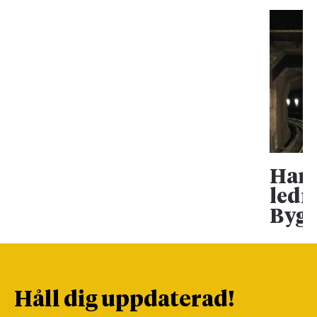
Han 
ledn
Bygg
Håll dig uppdaterad!