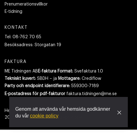
Prenumerationsvillkor
E-tidning
KONTAKT
Tel:
08-762 70 65
Besöksadress:
Storgatan 19
FAKTURA
ME Tidningen AB
E-faktura Format:
Svefaktura 1.0
Tekniskt kuvert:
SBDH – ja
Mottagare:
Crediflow
Party och endpoint identifierare:
559300-7189
E-postadress
för pdf-fakturor
faktura.tidningen@me.se
Genom att använda vår hemsida godkänner
Hemsidan använder cookies.
Läs mer
du vår
cookie policy
2026
- Tidningen Maskinentreprenören