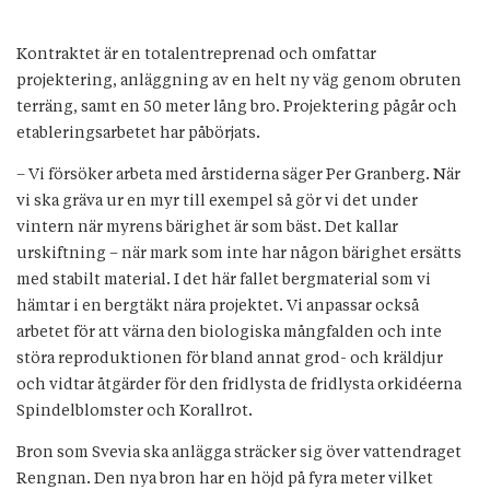
Kontraktet är en totalentreprenad och omfattar
projektering, anläggning av en helt ny väg genom obruten
terräng, samt en 50 meter lång bro. Projektering pågår och
etableringsarbetet har påbörjats.
– Vi försöker arbeta med årstiderna säger Per Granberg. När
vi ska gräva ur en myr till exempel så gör vi det under
vintern när myrens bärighet är som bäst. Det kallar
urskiftning – när mark som inte har någon bärighet ersätts
med stabilt material. I det här fallet bergmaterial som vi
hämtar i en bergtäkt nära projektet. Vi anpassar också
arbetet för att värna den biologiska mångfalden och inte
störa reproduktionen för bland annat grod- och kräldjur
och vidtar åtgärder för den fridlysta de fridlysta orkidéerna
Spindelblomster och Korallrot.
Bron som Svevia ska anlägga sträcker sig över vattendraget
Rengnan. Den nya bron har en höjd på fyra meter vilket