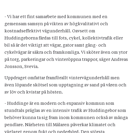
- Vi har ett fint samarbete med kommunen med en
gemensam samsyn på vikten av högkvalitativt och
kostnadseffektivt vägunderhåll. Oavsett om
Huddingeborna färdas till fots, cykel, kollektivtrafik eller
bil så är det viktigt att vägar, gator samt gång- och
cykelvägar är säkra och framkomliga. Vi sköter även om ytor
på torg, parkeringar och vinteröppna trappor, säger Andreas
Jonsson, Svevia.
Uppdraget omfattar framförallt vintervägunderhåll men
även löpande skötsel som upptagning av sand på våren och
av löv och kvistar på hösten.
- Huddinge är en modern och expansiv kommun som
stundtals präglas av en intensiv trafik av Huddingebor som
behöver kunna ta sig fram inom kommunen också av många
pendlare. Närheten till Mälaren påverkar klimatet och
väglaget genom fukt och nederbörd. Den största