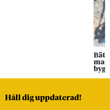
Bätt
mark
bygg
Håll dig uppdaterad!