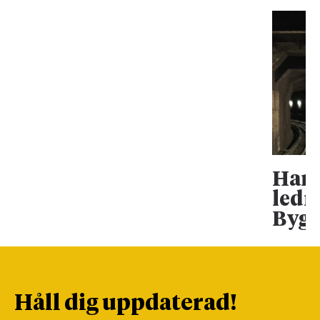
Han 
ledn
Bygg
Håll dig uppdaterad!