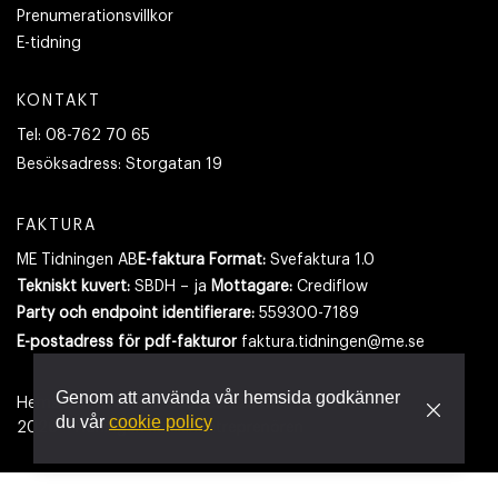
Prenumerationsvillkor
E-tidning
KONTAKT
Tel:
08-762 70 65
Besöksadress:
Storgatan 19
FAKTURA
ME Tidningen AB
E-faktura Format:
Svefaktura 1.0
Tekniskt kuvert:
SBDH – ja
Mottagare:
Crediflow
Party och endpoint identifierare:
559300-7189
E-postadress
för pdf-fakturor
faktura.tidningen@me.se
Genom att använda vår hemsida godkänner
Hemsidan använder cookies.
Läs mer
du vår
cookie policy
2026
- Tidningen Maskinentreprenören