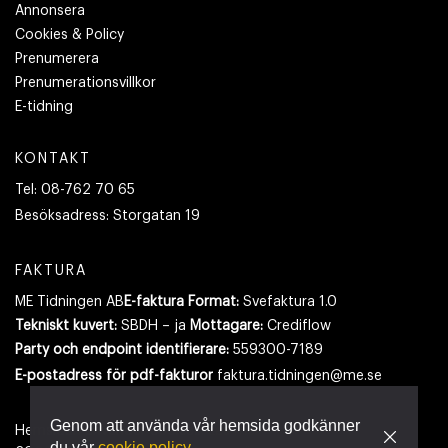
Annonsera
Cookies & Policy
Prenumerera
Prenumerationsvillkor
E-tidning
KONTAKT
Tel:
08-762 70 65
Besöksadress:
Storgatan 19
FAKTURA
ME Tidningen AB
E-faktura Format:
Svefaktura 1.0
Tekniskt kuvert:
SBDH – ja
Mottagare:
Crediflow
Party och endpoint identifierare:
559300-7189
E-postadress
för pdf-fakturor
faktura.tidningen@me.se
Genom att använda vår hemsida godkänner
Hemsidan använder cookies.
Läs mer
du vår
cookie policy