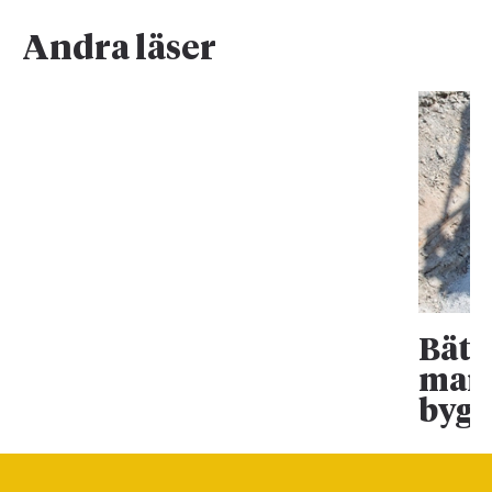
Andra läser
Bätt
mark
bygg