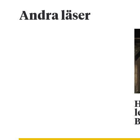
Andra läser
H
l
B