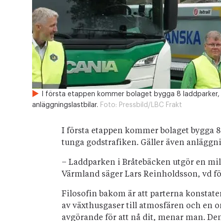
I första etappen kommer bolaget bygga 8 laddparker, 
anläggningslastbilar.
Foto:
Pressbild/LBC Frakt
I första etappen kommer bolaget bygga 8
tunga godstrafiken. Gäller även anläggni
– Laddparken i Bråtebäcken utgör en mils
Värmland säger Lars Reinholdsson, vd fö
Filosofin bakom är att parterna konstate
av växthusgaser till atmosfären och en 
avgörande för att nå dit, menar man. D