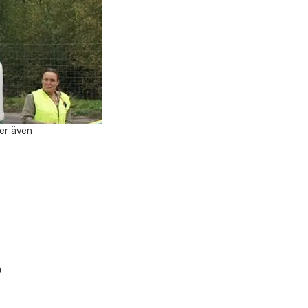
er även
p