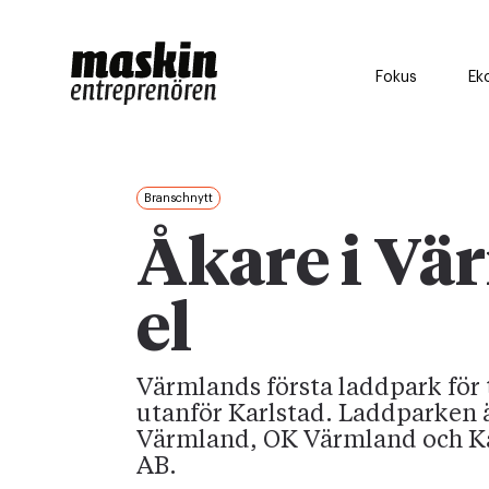
Fokus
Ek
Branschnytt
Åkare i Vä
el
Värmlands första laddpark för 
utanför Karlstad. Laddparken ä
Värmland, OK Värmland och Ka
AB.