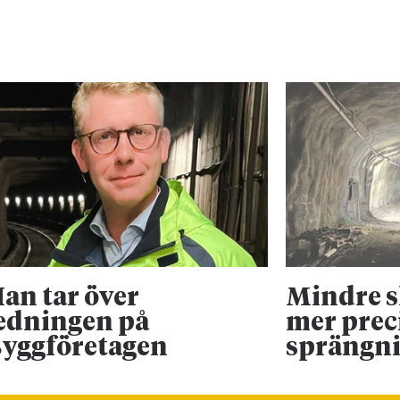
an tar över
Mindre 
edningen på
mer prec
yggföretagen
sprängn