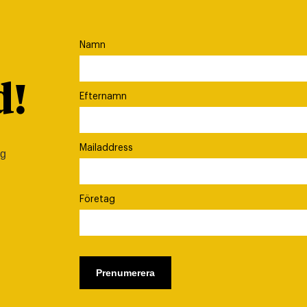
Namn
d!
Efternamn
Mailaddress
ig
Företag