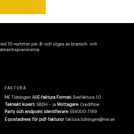
ed 10 nummer per år och utges av bransch- och
skinentreprenörerna.
FAKTURA
ME Tidningen AB
E-faktura Format:
Svefaktura 1.0
Tekniskt kuvert:
SBDH – ja
Mottagare:
Crediflow
Party och endpoint identifierare:
559300-7189
E-postadress
för pdf-fakturor
faktura.tidningen@me.se