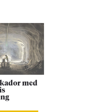
skador med
Upprustningen 
is
Dalabanan forts
ing