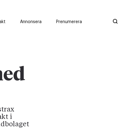
akt
Annonsera
Prenumerera
med
strax
kt i
ddbolaget