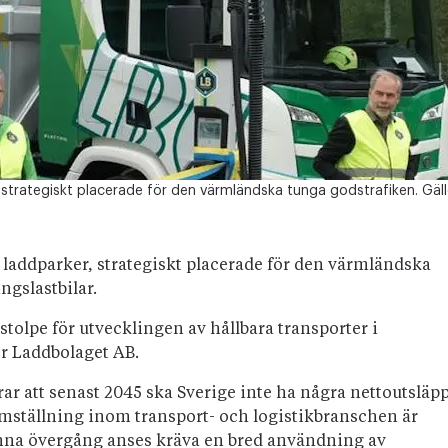
strategiskt placerade för den värmländska tunga godstrafiken. Gäll
 laddparker, strategiskt placerade för den värmländska
ngslastbilar.
tolpe för utvecklingen av hållbara transporter i
r Laddbolaget AB.
rar att senast 2045 ska Sverige inte ha några nettoutsläp
omställning inom transport- och logistikbranschen är
enna övergång anses kräva en bred användning av