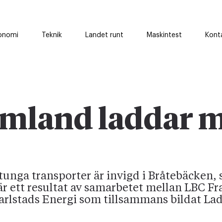
onomi
Teknik
Landet runt
Maskintest
Kont
rmland laddar 
tunga transporter är invigd i Bråtebäcken, 
r ett resultat av samarbetet mellan LBC Fra
rlstads Energi som tillsammans bildat La