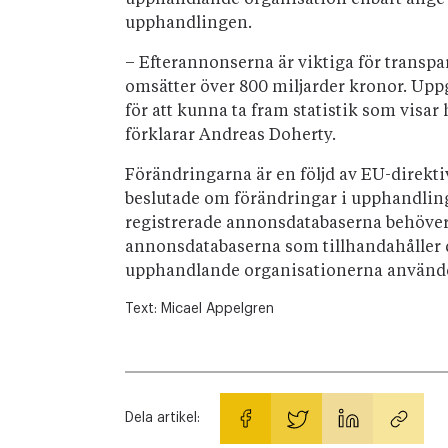
upphandlande organisation enbart ange v
upphandlingen.
– Efterannonserna är viktiga för transp
omsätter över 800 miljarder kronor. Upp
för att kunna ta fram statistik som visa
förklarar Andreas Doherty.
Förändringarna är en följd av EU-direkt
beslutade om förändringar i upphandling
registrerade annonsdatabaserna behöver a
annonsdatabaserna som tillhandahåller 
upphandlande organisationerna använde
Text:
Micael Appelgren
Dela artikel: