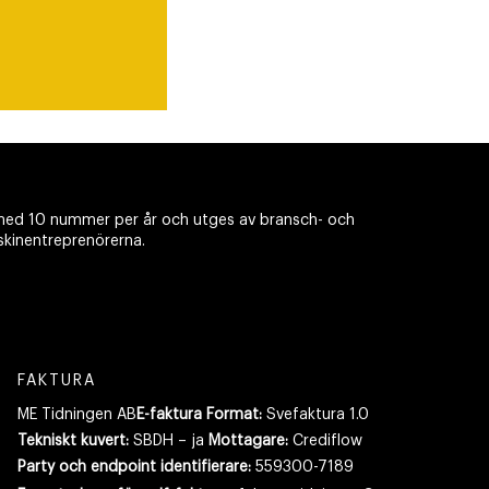
ed 10 nummer per år och utges av bransch- och
skinentreprenörerna.
FAKTURA
ME Tidningen AB
E-faktura Format:
Svefaktura 1.0
Tekniskt kuvert:
SBDH – ja
Mottagare:
Crediflow
Party och endpoint identifierare:
559300-7189