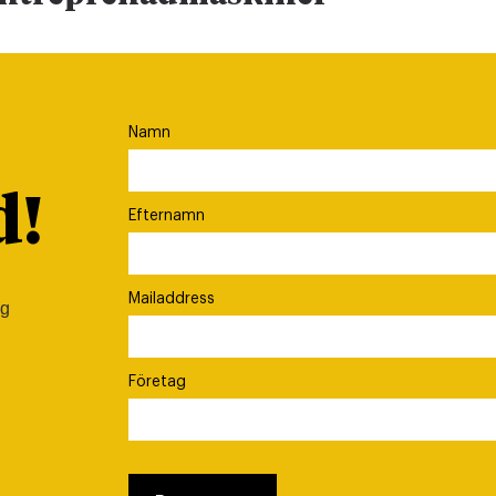
Namn
d!
Efternamn
Mailaddress
ig
Företag