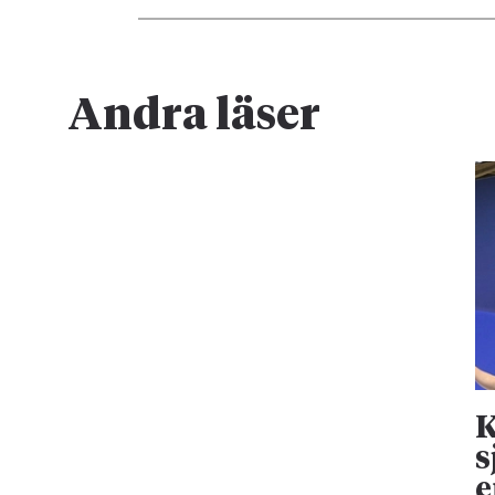
Andra läser
K
s
e