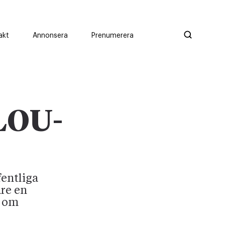
akt
Annonsera
Prenumerera
 LOU-
fentliga
are en
r om