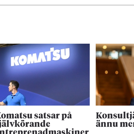
omatsu satsar på
Konsultj
jälvkörande
ännu me
ntreprenadmaskiner