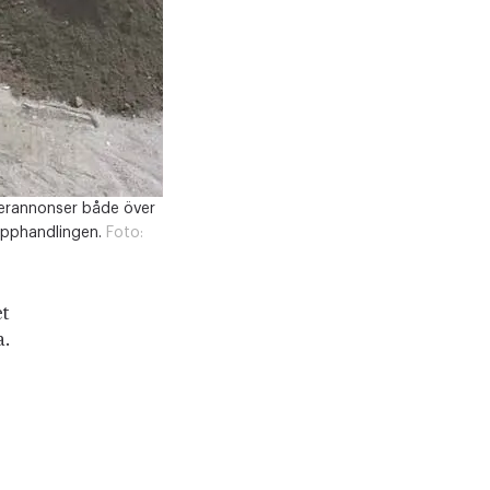
fterannonser både över
upphandlingen.
Foto:
et
a.