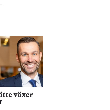
ätte växer
Stort markjobb f
r
försvaret rullar 