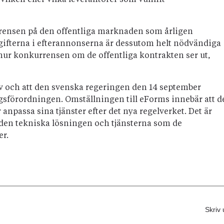
ilken eller vilka leverantörer som vunnit
arensen på den offentliga marknaden som årligen
gifterna i efterannonserna är dessutom helt nödvändiga
r hur konkurrensen om de offentliga kontrakten ser ut,
iv och att den svenska regeringen den 14 september
sförordningen. Omställningen till eForms innebär att d
npassa sina tjänster efter det nya regelverket. Det är
den tekniska lösningen och tjänsterna som de
r.
Skriv 