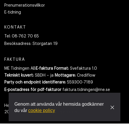
Prenumerationsvillkor
E-tidning
KONTAKT
Tel:
08-762 70 65
Besöksadress:
Storgatan 19
FAKTURA
ME Tidningen AB
E-faktura Format:
Svefaktura 1.0
Tekniskt kuvert:
SBDH – ja
Mottagare:
Crediflow
Party och endpoint identifierare:
559300-7189
E-postadress
för pdf-fakturor
faktura.tidningen@me.se
Genom att använda vår hemsida godkänner
Hemsidan använder cookies.
Läs mer
du vår
cookie policy
2026
- Tidningen Maskinentreprenören