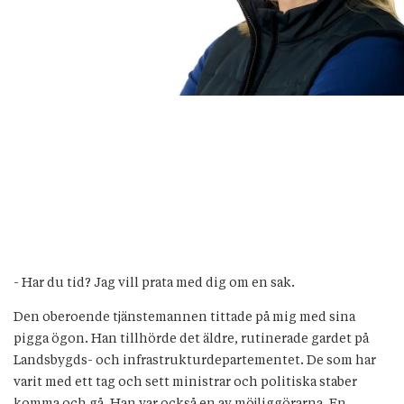
- Har du tid? Jag vill prata med dig om en sak.
Den oberoende tjänstemannen tittade på mig med sina
pigga ögon. Han tillhörde det äldre, rutinerade gardet på
Landsbygds- och infrastrukturdepartementet. De som har
varit med ett tag och sett ministrar och politiska staber
komma och gå. Han var också en av möjliggörarna. En