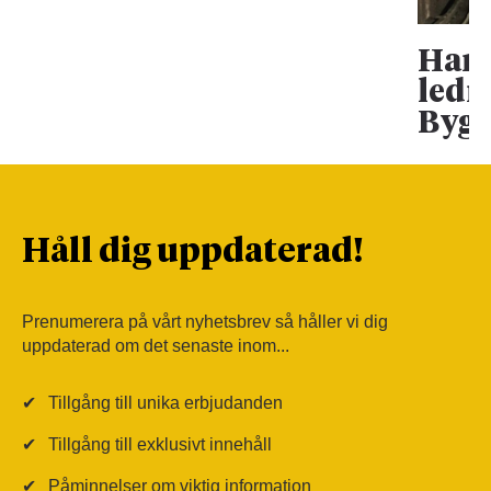
Han 
ledn
Bygg
Håll dig uppdaterad!
Prenumerera på vårt nyhetsbrev så håller vi dig
uppdaterad om det senaste inom...
✔
Tillgång till unika erbjudanden
✔
Tillgång till exklusivt innehåll
✔
Påminnelser om viktig information