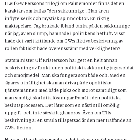
I Leif GW Perssons trilogi om Palmemordet finns det en
karaktär som kallas ”den sakkunnige”. Han är en
inflytelserik och mystisk spinndoktor. En riktig
maktspelare. Jag brukade ibland tänka på den sakkunnige
när jag, av en slump, hamnade i politikens hetluft. Visst
hade det varit kittlande om GW:s fiktiva beskrivning av
rollen faktiskt hade överensstämt med verkligheten?
Statsminister Ulf Kristersson har gett en helt annan
beskrivning av funktionen politiskt sakkunnig: jägarsoldat
och smörjmedel. Man ska fungera som både och. Med en
jägares uthållighet ska man driva på de opolitiska
tjänstemännen med både piska och morot samtidigt som
man smidigt ska hitta lösningar framåt i den politiska
beslutsprocessen. Det låter som en nästintill omöjlig
uppgift, och inte särskilt glamorös. Även om Ulfs
beskrivning är en smula tillspetsad är den mer träffande än
GW:s fiction.
När jag tittar i backspegeln är det tack vare möjliggörarna