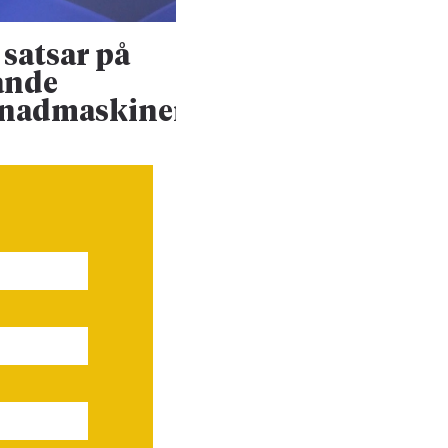
satsar på
Konsultjätte väx
ande
ännu mer
enadmaskiner