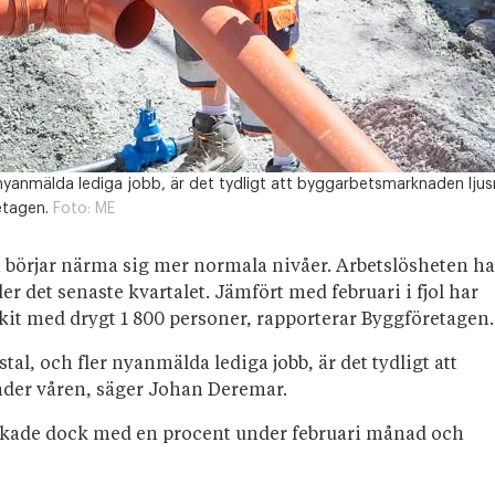
 nyanmälda lediga jobb, är det tydligt att byggarbetsmarknaden ljus
etagen.
Foto:
ME
börjar närma sig mer normala nivåer. Arbetslösheten ha
r det senaste kvartalet. Jämfört med februari i fjol har
kit med drygt 1 800 personer, rapporterar Byggföretagen.
al, och fler nyanmälda lediga jobb, är det tydligt att
nder våren, säger Johan Deremar.
ökade dock med en procent under februari månad och