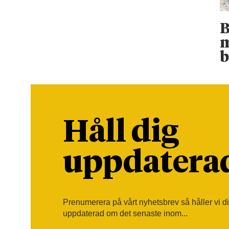
B
m
b
Håll dig
uppdatera
Prenumerera på vårt nyhetsbrev så håller vi d
uppdaterad om det senaste inom...