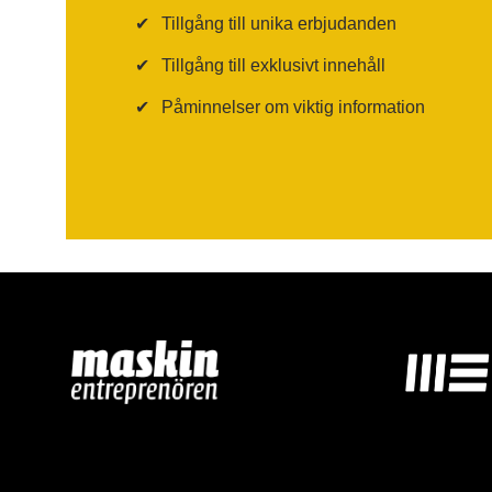
✔
Tillgång till unika erbjudanden
✔
Tillgång till exklusivt innehåll
✔
Påminnelser om viktig information