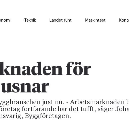
onomi
Teknik
Landet runt
Maskintest
Kont
knaden för
jusnar
byggbranschen just nu. - Arbetsmarknaden b
retag fortfarande har det tufft, säger Jo
svarig, Byggföretagen.