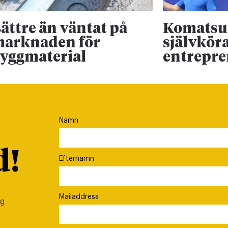
ättre än väntat på
Komatsu 
arknaden för
självkör
yggmaterial
entrepr
Namn
d!
Efternamn
Mailaddress
ig