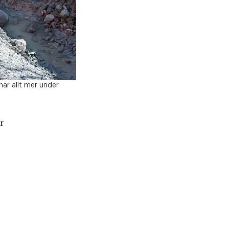
nar allt mer under
r