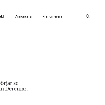
akt
Annonsera
Prenumerera
örjar se
han Deremar,