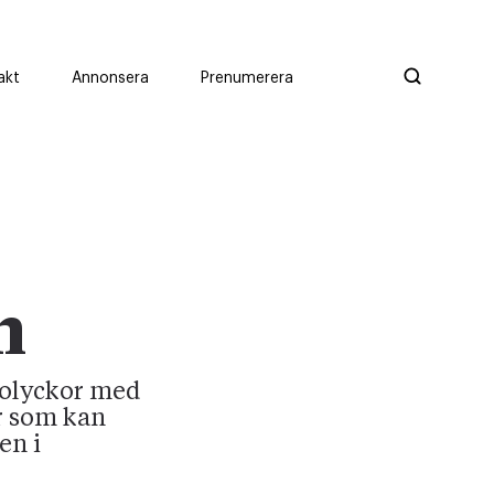
akt
Annonsera
Prenumerera
n
solyckor med
er som kan
en i