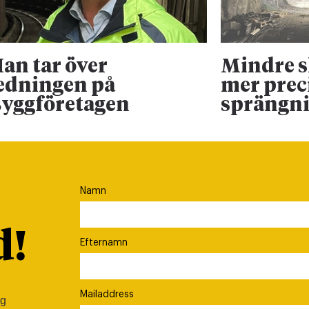
an tar över
Mindre 
edningen på
mer prec
yggföretagen
sprängn
Namn
d!
Efternamn
Mailaddress
ig