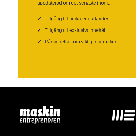
uppdaterad om det senaste inom...
✔
Tillgång till unika erbjudanden
✔
Tillgång till exklusivt innehåll
✔
Påminnelser om viktig information