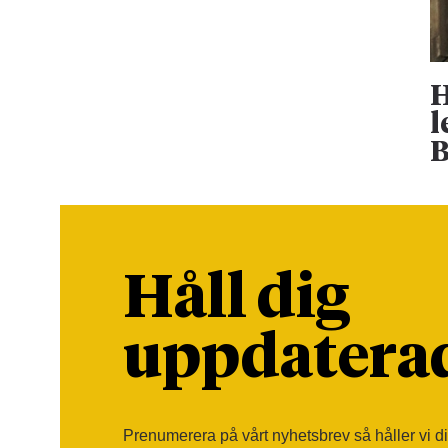
H
l
B
Håll dig
uppdatera
Prenumerera på vårt nyhetsbrev så håller vi d