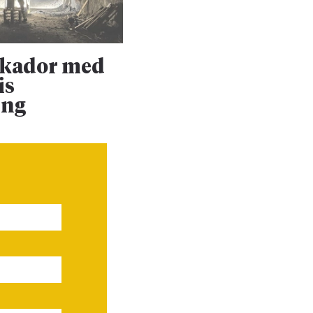
skador med
Upprustningen 
is
Dalabanan forts
ing