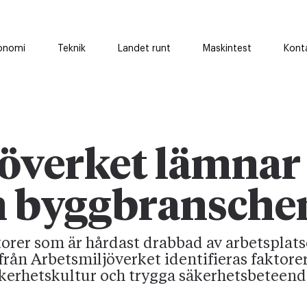
onomi
Teknik
Landet runt
Maskintest
Kont
överket lämnar
m byggbransche
torer som är hårdast drabbad av arbetsplat
 från Arbetsmiljöverket identifieras faktor
äkerhetskultur och trygga säkerhetsbeteend