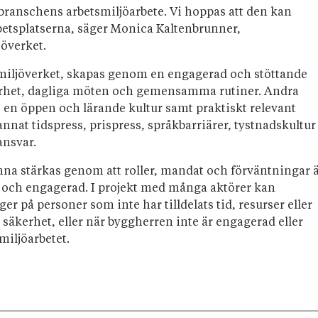
ggbranschens arbetsmiljöarbete. Vi hoppas att den kan
betsplatserna, säger Monica Kaltenbrunner,
jöverket.
smiljöverket, skapas genom en engagerad och stöttande
rhet, dagliga möten och gemensamma rutiner. Andra
, en öppen och lärande kultur samt praktiskt relevant
nnat tidspress, prispress, språkbarriärer, tystnadskultur
ansvar.
nna stärkas genom att roller, mandat och förväntningar 
 och engagerad. I projekt med många aktörer kan
er på personer som inte har tilldelats tid, resurser eller
l säkerhet, eller när byggherren inte är engagerad eller
smiljöarbetet.