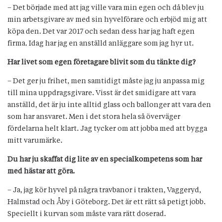
– Det började med att jag ville vara min egen och då blev ju
min arbetsgivare av med sin hyvelförare och erbjöd mig att
köpa den. Det var 2017 och sedan dess har jag haft egen
firma. Idag har jag en anställd anläggare som jag hyr ut.
Har livet som egen företagare blivit som du tänkte dig?
– Det ger ju frihet, men samtidigt måste jag ju anpassa mig
till mina uppdragsgivare. Visst är det smidigare att vara
anställd, det är ju inte alltid glass och ballonger att vara den
som har ansvaret. Men i det stora hela så överväger
fördelarna helt klart. Jag tycker om att jobba med att bygga
mitt varumärke.
Du har ju skaffat dig lite av en specialkompetens som har
med hästar att göra.
– Ja, jag kör hyvel på några travbanor i trakten, Vaggeryd,
Halmstad och Åby i Göteborg. Det är ett rätt så petigt jobb.
Speciellt i kurvan som måste vara rätt doserad.