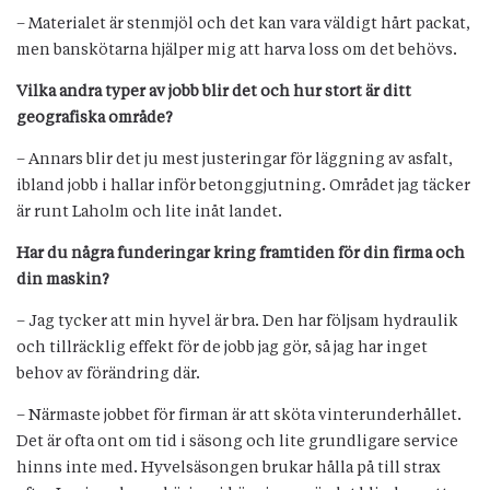
– Materialet är stenmjöl och det kan vara väldigt hårt packat,
men banskötarna hjälper mig att harva loss om det behövs.
Vilka andra typer av jobb blir det och hur stort är ditt
geografiska område?
– Annars blir det ju mest justeringar för läggning av asfalt,
ibland jobb i hallar inför betonggjutning. Området jag täcker
är runt Laholm och lite inåt landet.
Har du några funderingar kring framtiden för din firma och
din maskin?
– Jag tycker att min hyvel är bra. Den har följsam hydraulik
och tillräcklig effekt för de jobb jag gör, så jag har inget
behov av förändring där.
– Närmaste jobbet för firman är att sköta vinterunderhållet.
Det är ofta ont om tid i säsong och lite grundligare service
hinns inte med. Hyvelsäsongen brukar hålla på till strax