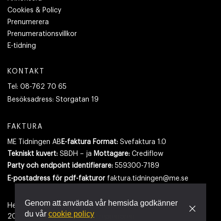
Cookies & Policy
Prenumerera
Prenumerationsvillkor
E-tidning
KONTAKT
Tel:
08-762 70 65
Besöksadress:
Storgatan 19
FAKTURA
ME Tidningen AB
E-faktura Format:
Svefaktura 1.0
Tekniskt kuvert:
SBDH – ja
Mottagare:
Crediflow
Party och endpoint identifierare:
559300-7189
E-postadress
för pdf-fakturor
faktura.tidningen@me.se
Genom att använda vår hemsida godkänner
Hemsidan använder cookies.
Läs mer
du vår
cookie policy
2026
- Tidningen Maskinentreprenören