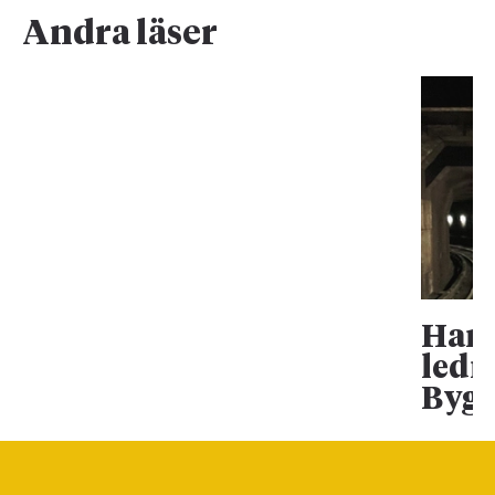
Andra läser
Han 
ledn
Bygg