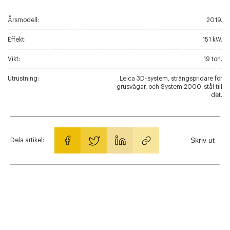
Årsmodell:
2019.
Effekt:
151 kW.
Vikt:
19 ton.
Utrustning:
Leica 3D-system, strängspridare för
grusvägar, och System 2000-stål till
det.
Skriv ut
Dela artikel: