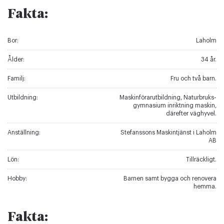
Fakta:
Bor:
Laholm
Ålder:
34 år.
Familj:
Fru och två barn.
Utbildning:
Maskinförar­utbildning, Naturbruks-
gymnasium inriktning maskin,
därefter väghyvel.
Anställning:
Stefanssons Maskintjänst i Laholm
AB
Lön:
Tillräckligt.
Hobby:
Barnen samt bygga och renovera
hemma.
Fakta: