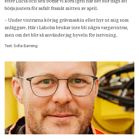
efter Lucia och sen börjar vi köra igen när det blir dags att
börja justera för asfalt framåt mitten av april.
– Under vintrarna kör jag grävmaskin eller hyr ut mig som
anläggare. Här i Laholm brukar inte bli några vargavintrar,
men om det blir så använder jag hyveln för isrivning.
Text:
Sofia Barreng