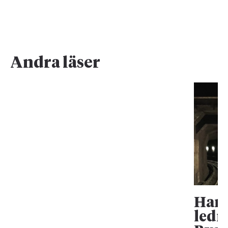
Andra läser
Han 
ledn