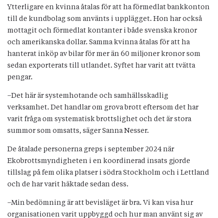
Ytterligare en kvinna åtalas för att ha förmedlat bankkonton
till de kundbolag som använts i upplägget. Hon har också
mottagit och förmedlat kontanter i både svenska kronor
och amerikanska dollar. Samma kvinna åtalas för att ha
hanterat inköp av bilar för mer än 60 miljoner kronor som
sedan exporterats till utlandet. Syftet har varit att tvätta
pengar.
–Det här är systemhotande och samhällsskadlig
verksamhet. Det handlar om grova brott eftersom det har
varit fråga om systematisk brottslighet och det är stora
summor som omsatts, säger Sanna Nesser.
De åtalade personerna greps i september 2024 när
Ekobrottsmyndigheten i en koordinerad insats gjorde
tillslag på fem olika platser i södra Stockholm och i Lettland
och de har varit häktade sedan dess.
–Min bedömning är att bevisläget är bra. Vi kan visa hur
organisationen varit uppbyggd och hur man använt sig av