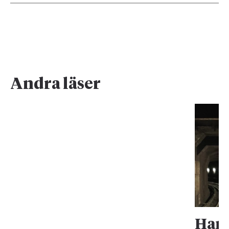
Andra läser
Han 