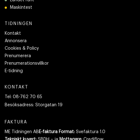
Landet runt
Maskintest
TIDNINGEN
Kontakt
Annonsera
Cookies & Policy
Prenumerera
Prenumerationsvillkor
E-tidning
KONTAKT
Tel:
08-762 70 65
Besöksadress:
Storgatan 19
FAKTURA
ME Tidningen AB
E-faktura Format:
Svefaktura 1.0
Tekniskt kuvert:
SBDH – ja
Mottagare:
Crediflow