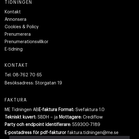
TIDNINGEN
Kontakt
Annonsera
Cookies & Policy
Prenumerera
Prenumerationsvillkor
E-tidning
KONTAKT
Tel:
08-762 70 65
Besöksadress:
Storgatan 19
FAKTURA
ME Tidningen AB
E-faktura Format:
Svefaktura 1.0
Tekniskt kuvert:
SBDH – ja
Mottagare:
Crediflow
Party och endpoint identifierare:
559300-7189
E-postadress
för pdf-fakturor
faktura.tidningen@me.se