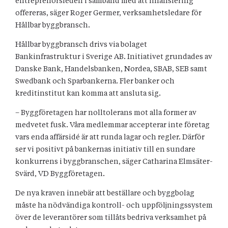
entreprenörsleden i samband med att finansiering
offereras, säger Roger Germer, verksamhetsledare för
Hållbar byggbransch.
Hållbar byggbransch drivs via bolaget
Bankinfrastruktur i Sverige AB. Initiativet grundades av
Danske Bank, Handelsbanken, Nordea, SBAB, SEB samt
Swedbank och Sparbankerna. Fler banker och
kreditinstitut kan komma att ansluta sig.
– Byggföretagen har nolltolerans mot alla former av
medvetet fusk. Våra medlemmar accepterar inte företag
vars enda affärsidé är att runda lagar och regler. Därför
ser vi positivt på bankernas initiativ till en sundare
konkurrens i byggbranschen, säger Catharina Elmsäter-
Svärd, VD Byggföretagen.
De nya kraven innebär att beställare och byggbolag
måste ha nödvändiga kontroll- och uppföljningssystem
över de leverantörer som tillåts bedriva verksamhet på