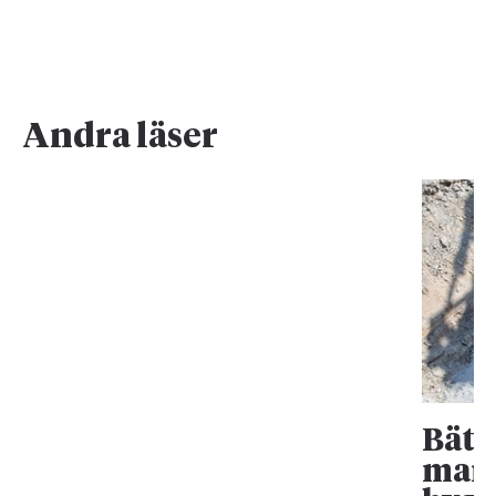
Andra läser
Bätt
mark