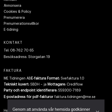
Annonsera
Cookies & Policy
Prenumerera
Prenumerationsvillkor
E-tidning
KONTAKT
Tel:
08-762 70 65
Besöksadress:
Storgatan 19
FAKTURA
ME Tidningen AB
E-faktura Format:
Svefaktura 1.0
Tekniskt kuvert:
SBDH – ja
Mottagare:
Crediflow
Party och endpoint identifierare:
559300-7189
E-postadress
för pdf-fakturor
faktura.tidningen@me.se
Genom att använda vår hemsida godkänner
Hemsidan använder cookies.
Läs mer