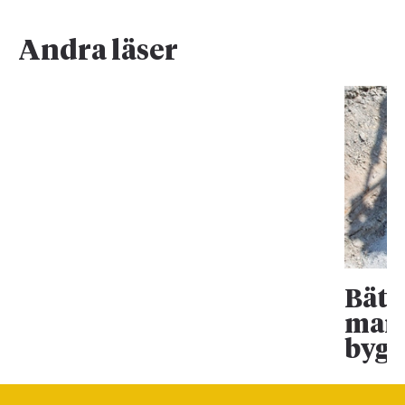
Andra läser
Bätt
mark
bygg