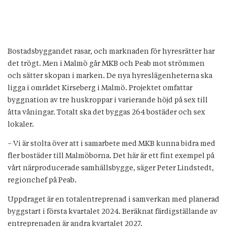
Bostadsbyggandet rasar, och marknaden för hyresrätter har
det trögt. Men i Malmö går MKB och Peab mot strömmen
och sätter skopan i marken. De nya hyreslägenheterna ska
ligga i området Kirseberg i Malmö. Projektet omfattar
byggnation av tre huskroppar i varierande höjd på sex till
åtta våningar. Totalt ska det byggas 264 bostäder och sex
lokaler.
– Vi är stolta över att i samarbete med MKB kunna bidra med
fler bostäder till Malmöborna. Det här är ett fint exempel på
vårt närproducerade samhällsbygge, säger Peter Lindstedt,
regionchef på Peab.
Uppdraget är en totalentreprenad i samverkan med planerad
byggstart i första kvartalet 2024. Beräknat färdigställande av
entreprenaden är andra kvartalet 2027.