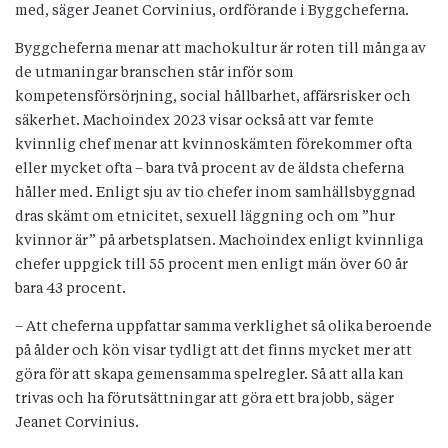
med, säger Jeanet Corvinius, ordförande i Byggcheferna.
Byggcheferna menar att machokultur är roten till många av
de utmaningar branschen står inför som
kompetensförsörjning, social hållbarhet, affärsrisker och
säkerhet. Machoindex 2023 visar också att var femte
kvinnlig chef menar att kvinnoskämten förekommer ofta
eller mycket ofta – bara två procent av de äldsta cheferna
håller med. Enligt sju av tio chefer inom samhällsbyggnad
dras skämt om etnicitet, sexuell läggning och om ”hur
kvinnor är” på arbetsplatsen. Machoindex enligt kvinnliga
chefer uppgick till 55 procent men enligt män över 60 år
bara 43 procent.
– Att cheferna uppfattar samma verklighet så olika beroende
på ålder och kön visar tydligt att det finns mycket mer att
göra för att skapa gemensamma spelregler. Så att alla kan
trivas och ha förutsättningar att göra ett bra jobb, säger
Jeanet Corvinius.