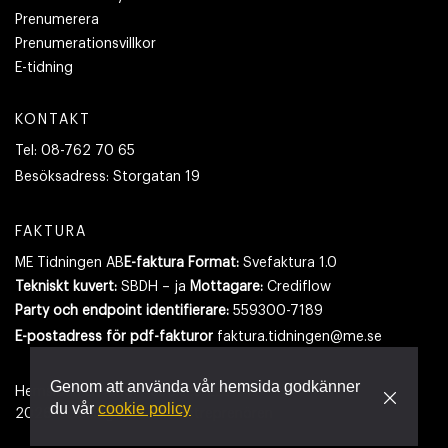
Prenumerera
Prenumerationsvillkor
E-tidning
KONTAKT
Tel:
08-762 70 65
Besöksadress:
Storgatan 19
FAKTURA
ME Tidningen AB
E-faktura Format:
Svefaktura 1.0
Tekniskt kuvert:
SBDH – ja
Mottagare:
Crediflow
Party och endpoint identifierare:
559300-7189
E-postadress
för pdf-fakturor
faktura.tidningen@me.se
Genom att använda vår hemsida godkänner
Hemsidan använder cookies.
Läs mer
du vår
cookie policy
2026
- Tidningen Maskinentreprenören