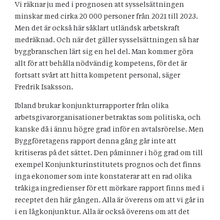
Vi räknar ju med i prognosen att sysselsättningen
minskar med cirka 20 000 personer från 2021 till 2023.
Men det är också här såklart utländsk arbetskraft
medräknad. Och när det gäller sysselsättningen så har
byggbranschen lärt sig en hel del. Man kommer göra
allt för att behålla nödvändig kompetens, för det är
fortsatt svårt att hitta kompetent personal, säger
Fredrik Isaksson.
Ibland brukar konjunkturrapporter från olika
arbetsgivarorganisationer betraktas som politiska, och
kanske då i ännu högre grad inför en avtalsrörelse. Men
Byggföretagens rapport denna gång går inte att
kritiseras på det sättet. Den påminner i hög grad om till
exempel Konjunkturinstitutets prognos och det finns
inga ekonomer som inte konstaterar att en rad olika
tråkiga ingredienser för ett mörkare rapport finns med i
receptet den här gången. Alla är överens om att vi går in
i en lågkonjunktur. Alla är också överens om att det