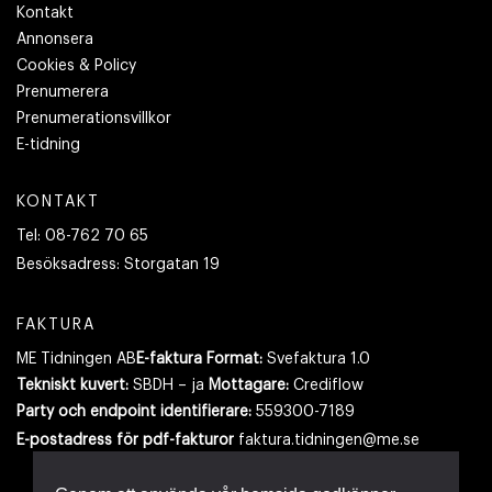
Kontakt
Annonsera
Cookies & Policy
Prenumerera
Prenumerationsvillkor
E-tidning
KONTAKT
Tel:
08-762 70 65
Besöksadress:
Storgatan 19
FAKTURA
ME Tidningen AB
E-faktura Format:
Svefaktura 1.0
Tekniskt kuvert:
SBDH – ja
Mottagare:
Crediflow
Party och endpoint identifierare:
559300-7189
E-postadress
för pdf-fakturor
faktura.tidningen@me.se