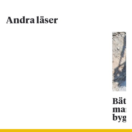
Andra läser
Bätt
mark
bygg