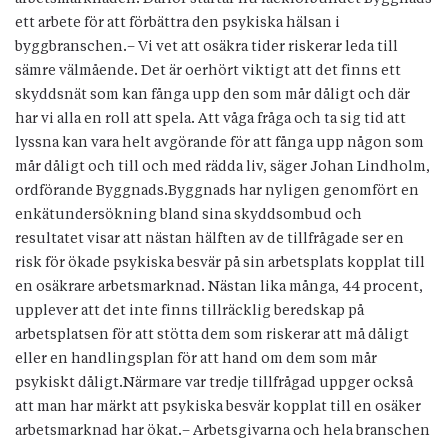
ett arbete för att förbättra den psykiska hälsan i
byggbranschen.– Vi vet att osäkra tider riskerar leda till
sämre välmående. Det är oerhört viktigt att det finns ett
skyddsnät som kan fånga upp den som mår dåligt och där
har vi alla en roll att spela. Att våga fråga och ta sig tid att
lyssna kan vara helt avgörande för att fånga upp någon som
mår dåligt och till och med rädda liv, säger Johan Lindholm,
ordförande Byggnads.Byggnads har nyligen genomfört en
enkätundersökning bland sina skyddsombud och
resultatet visar att nästan hälften av de tillfrågade ser en
risk för ökade psykiska besvär på sin arbetsplats kopplat till
en osäkrare arbetsmarknad. Nästan lika många, 44 procent,
upplever att det inte finns tillräcklig beredskap på
arbetsplatsen för att stötta dem som riskerar att må dåligt
eller en handlingsplan för att hand om dem som mår
psykiskt dåligt.Närmare var tredje tillfrågad uppger också
att man har märkt att psykiska besvär kopplat till en osäker
arbetsmarknad har ökat.– Arbetsgivarna och hela branschen