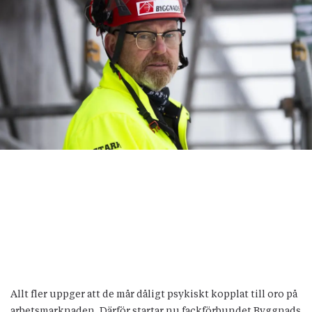
Allt fler uppger att de mår dåligt psykiskt kopplat till oro på
arbetsmarknaden. Därför startar nu fackförbundet Byggnads