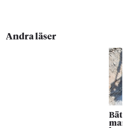
Andra läser
Bätt
mark