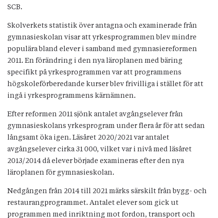
SCB.
Skolverkets statistik över antagna och examinerade från
gymnasieskolan visar att yrkesprogrammen blev mindre
populära bland elever i samband med gymnasiereformen
2011. En förändring i den nya läroplanen med bäring
specifikt på yrkesprogrammen var att programmens
högskoleförberedande kurser blev frivilliga i stället för att
ingå i yrkesprogrammens kärnämnen.
Efter reformen 2011 sjönk antalet avgångselever från
gymnasieskolans yrkesprogram under flera år för att sedan
långsamt öka igen. Läsåret 2020/2021 var antalet
avgångselever cirka 31 000, vilket var i nivå med läsåret
2013/2014 då elever började examineras efter den nya
läroplanen för gymnasieskolan.
Nedgången från 2014 till 2021 märks särskilt från bygg- och
restaurangprogrammet. Antalet elever som gick ut
programmen med inriktning mot fordon, transport och