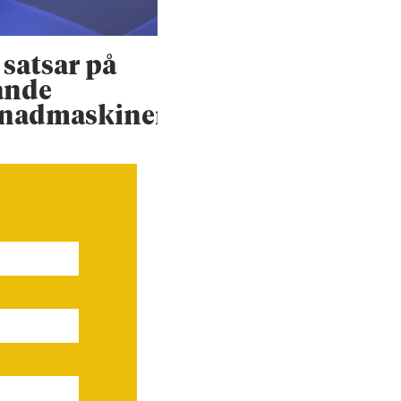
satsar på
Konsultjätte väx
ande
ännu mer
enadmaskiner