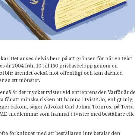
ar. Det anses delvis bero på att gränsen för när en tvist
s år 2004 från 10 till 150 prisbasbelopp genom en
ol blir ärendet också mot offentligt och kan därmed
ar se ett mönster.
 så är det mycket tvister vid entreprenader. Varför är d
för att minska risken att hamna i tvist? Jo, enligt mig
igger bakom, säger Advokat Carl Johan Törnros, på Terra
ME-medlemmar som hamnat i tvister med beställare elle
fta förknippat med att beställaren inte betalar den