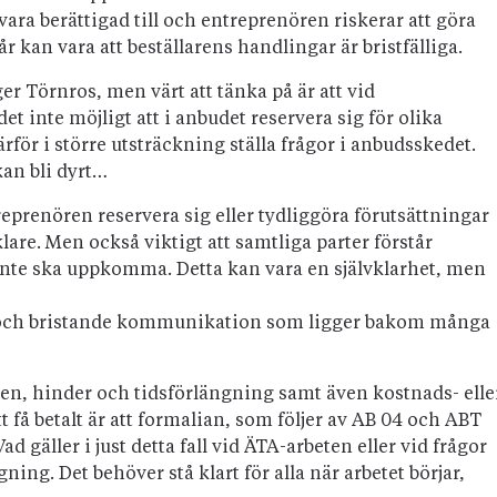
ara berättigad till och entreprenören riskerar att göra
tår kan vara att beställarens handlingar är bristfälliga.
ger Törnros, men värt att tänka på är att vid
t inte möjligt att i anbudet reservera sig för olika
ör i större utsträckning ställa frågor i anbudsskedet.
kan bli dyrt…
eprenören reservera sig eller tydliggöra förutsättningar
klare. Men också viktigt att samtliga parter förstår
r inte ska uppkomma. Detta kan vara en självklarhet, men
d och bristande kommunikation som ligger bakom många
ten, hinder och tidsförlängning samt även kostnads- elle
t få betalt är att formalian, som följer av AB 04 och ABT
d gäller i just detta fall vid ÄTA-arbeten eller vid frågor
ning. Det behöver stå klart för alla när arbetet börjar,