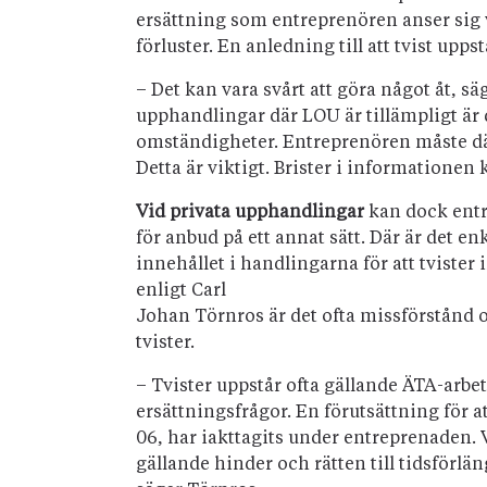
ersättning som entreprenören anser sig v
förluster. En anledning till att tvist upps
– Det kan vara svårt att göra något åt, sä
upphandlingar där LOU är tillämpligt är de
omständigheter. Entreprenören måste därf
Detta är viktigt. Brister i informationen 
Vid privata upphandlingar
kan dock entr
för anbud på ett annat sätt. Där är det en
innehållet i handlingarna för att tviste
enligt Carl
Johan Törnros är det ofta missförstån
tvister.
– Tvister uppstår ofta gällande ÄTA-arbe
ersättningsfrågor. En förutsättning för at
06, har iakttagits under entreprenaden. Va
gällande hinder och rätten till tidsförläng