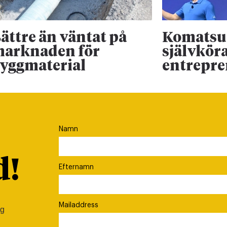
ättre än väntat på
Komatsu 
arknaden för
självkör
yggmaterial
entrepr
Namn
d!
Efternamn
Mailaddress
ig