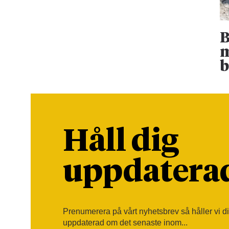
B
m
b
Håll dig
uppdatera
Prenumerera på vårt nyhetsbrev så håller vi d
uppdaterad om det senaste inom...