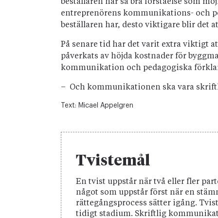
beställaren har så bra förståelse som möj
entreprenörens kommunikations- och pe
beställaren har, desto viktigare blir de
På senare tid har det varit extra viktigt
påverkats av höjda kostnader för byggma
kommunikation och pedagogiska förklarin
– Och kommunikationen ska vara skriftli
Text:
Micael Appelgren
Tvistemål
En tvist uppstår när två eller fler p
något som uppstår först när en stä
rättegångsprocess sätter igång. Tvis
tidigt stadium. Skriftlig kommunikat