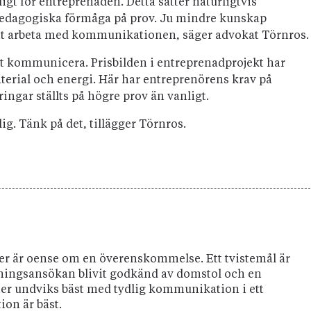
ligt för entreprenaden. Detta sätter naturligtvis
dagogiska förmåga på prov. Ju mindre kunskap
t att arbeta med kommunikationen, säger advokat Törnros.
 att kommunicera. Prisbilden i entreprenadprojekt har
terial och energi. Här har entreprenörens krav på
gar ställts på högre prov än vanligt.
g. Tänk på det, tillägger Törnros.
arter är oense om en överenskommelse. Ett tvistemål är
mningsansökan blivit godkänd av domstol och en
ter undviks bäst med tydlig kommunikation i ett
ion är bäst.