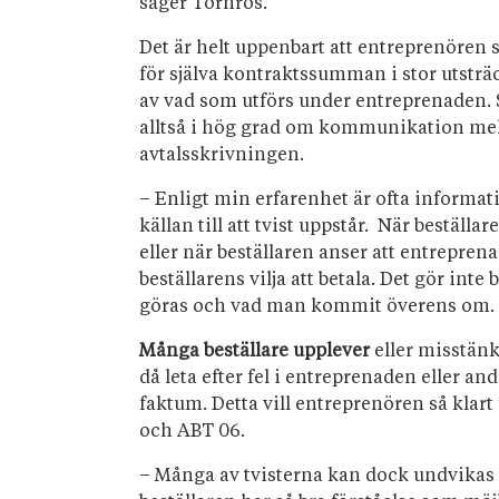
säger Törnros.
Det är helt uppenbart att entreprenören sj
för själva kontraktssumman i stor utsträ
av vad som utförs under entreprenaden. 
alltså i hög grad om kommunikation mel
avtalsskrivningen.
– Enligt min erfarenhet är ofta informati
källan till att tvist uppstår. När beställ
eller när beställaren anser att entrepren
beställarens vilja att betala. Det gör int
göras och vad man kommit överens om.
Många beställare upplever
eller misstänk
då leta efter fel i entreprenaden eller and
faktum. Detta vill entreprenören så klar
och ABT 06.
– Många av tvisterna kan dock undvikas ge