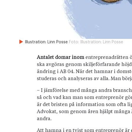
Illustration: Linn Posse
Foto:
Illustration: Linn Posse
Antalet domar inom
entreprenadrätten ök
ska avgöras genom skiljeförfarande höjde
ändring i AB 04. När det hamnar i domst
studeras och analyseras av alla. Man börj
– I jämförelse med många andra branscher
så och vad kan man som entreprenör göra 
är det bristen på information som ofta l
Advokat, som genom åren hjälpt många 
andra.
Att hamna i en tvist som entreprenör är o