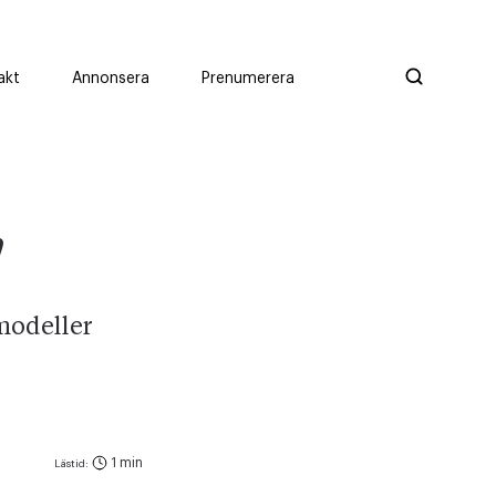
akt
Annonsera
Prenumerera
"
nmodeller
1 min
Lästid: