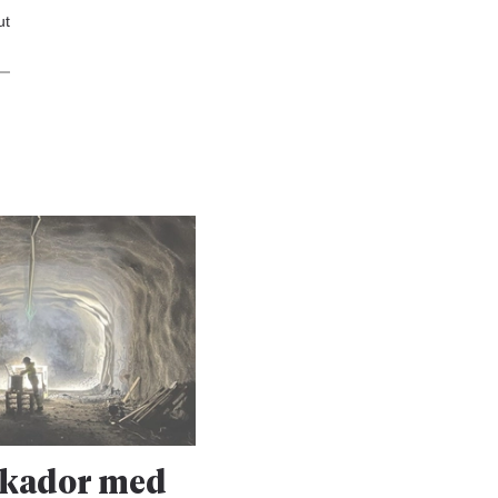
ut
skador med
Upprustningen 