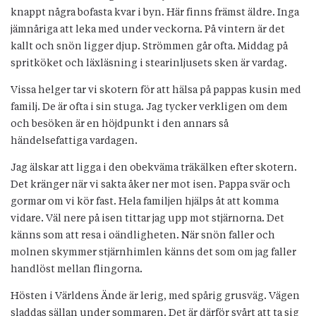
knappt några bofasta kvar i byn. Här finns främst äldre. Inga
jämnåriga att leka med under veckorna. På vintern är det
kallt och snön ligger djup. Strömmen går ofta. Middag på
spritköket och läxläsning i stearinljusets sken är vardag.
Vissa helger tar vi skotern för att hälsa på pappas kusin med
familj. De är ofta i sin stuga. Jag tycker verkligen om dem
och besöken är en höjdpunkt i den annars så
händelsefattiga vardagen.
Jag älskar att ligga i den obekväma träkälken efter skotern.
Det kränger när vi sakta åker ner mot isen. Pappa svär och
gormar om vi kör fast. Hela familjen hjälps åt att komma
vidare. Väl nere på isen tittar jag upp mot stjärnorna. Det
känns som att resa i oändligheten. När snön faller och
molnen skymmer stjärnhimlen känns det som om jag faller
handlöst mellan flingorna.
Hösten i Världens Ände är lerig, med spårig grusväg. Vägen
sladdas sällan under sommaren. Det är därför svårt att ta sig