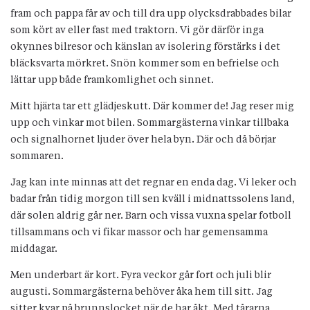
fram och pappa får av och till dra upp olycksdrabbades bilar
som kört av eller fast med traktorn. Vi gör därför inga
okynnes bilresor och känslan av isolering förstärks i det
bläcksvarta mörkret. Snön kommer som en befrielse och
lättar upp både framkomlighet och sinnet.
Mitt hjärta tar ett glädjeskutt. Där kommer de! Jag reser mig
upp och vinkar mot bilen. Sommargästerna vinkar tillbaka
och signalhornet ljuder över hela byn. Där och då börjar
sommaren.
Jag kan inte minnas att det regnar en enda dag. Vi leker och
badar från tidig morgon till sen kväll i midnattssolens land,
där solen aldrig går ner. Barn och vissa vuxna spelar fotboll
tillsammans och vi fikar massor och har gemensamma
middagar.
Men underbart är kort. Fyra veckor går fort och juli blir
augusti. Sommargästerna behöver åka hem till sitt. Jag
sitter kvar på brunnslocket när de har åkt. Med tårarna