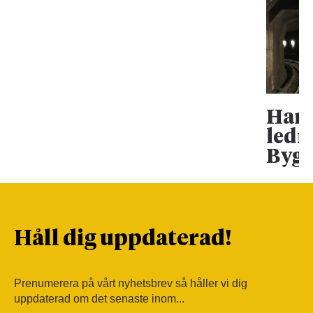
Han 
ledn
Bygg
Håll dig uppdaterad!
Prenumerera på vårt nyhetsbrev så håller vi dig
uppdaterad om det senaste inom...