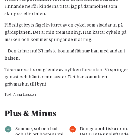
rinnande nerför kinderna tittar jag på dammolnet som
skingras efter bilen.
Plötsligt bryts fågelkvittret av en cykel som sladdar in på
gårdsplanen. Det är min tremänning. Han kastar cykeln på
marken och kommer springande mot mig.
– Den är här nu! Ni måste komma! flämtar han med andan i
halsen.
Tårarna ersätts omgående av nyfiken förväntan. Vi springer
genast och hämtar min syster. Det har kommit en
grävmaskin till byn!
Text:
Anna Larsson
Plus & Minus
Sommar, sol och bad
Den geopolitiska oron.
och såklart höstens val.
Det är inte upplyftande