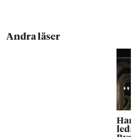
Andra läser
Han 
ledn