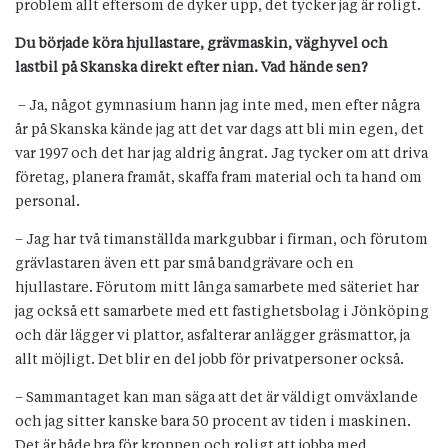
problem allt eftersom de dyker upp, det tycker jag är roligt.
Du började köra hjullastare, grävmaskin, väghyvel och
lastbil på Skanska direkt efter nian. Vad hände sen?
– Ja, något gymnasium hann jag inte med, men efter några
år på Skanska kände jag att det var dags att bli min egen, det
var 1997 och det har jag aldrig ångrat. Jag tycker om att driva
företag, planera framåt, skaffa fram material och ta hand om
personal.
– Jag har två timanställda markgubbar i firman, och förutom
grävlastaren även ett par små bandgrävare och en
hjullastare. Förutom mitt långa samarbete med säteriet har
jag också ett samarbete med ett fastighetsbolag i Jönköping
och där lägger vi plattor, asfalterar anlägger gräsmattor, ja
allt möjligt. Det blir en del jobb för privatpersoner också.
– Sammantaget kan man säga att det är väldigt omväxlande
och jag sitter kanske bara 50 procent av tiden i maskinen.
Det är både bra för kroppen och roligt att jobba med