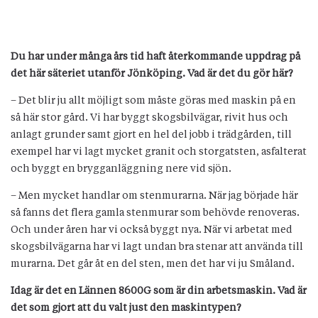
Du har under många års tid haft återkommande uppdrag på
det här säteriet utanför Jönköping. Vad är det du gör här?
– Det blir ju allt möjligt som måste göras med maskin på en
så här stor gård. Vi har byggt skogsbilvägar, rivit hus och
anlagt grunder samt gjort en hel del jobb i trädgården, till
exempel har vi lagt mycket granit och storgatsten, asfalterat
och byggt en brygganläggning nere vid sjön.
– Men mycket handlar om stenmurarna. När jag började här
så fanns det flera gamla stenmurar som behövde renoveras.
Och under åren har vi också byggt nya. När vi arbetat med
skogsbilvägarna har vi lagt undan bra stenar att använda till
murarna. Det går åt en del sten, men det har vi ju Småland.
Idag är det en Lännen 8600G som är din arbetsmaskin. Vad är
det som gjort att du valt just den maskintypen?