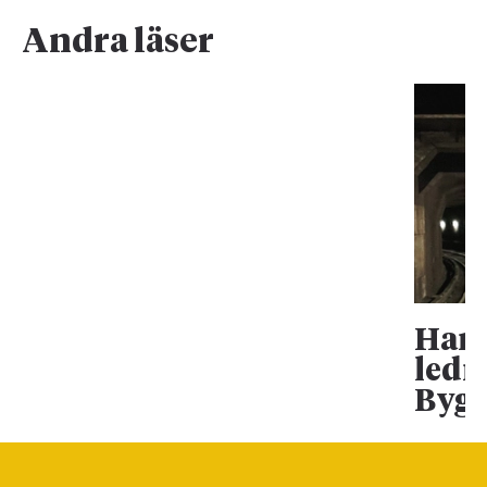
Andra läser
Han 
ledn
Bygg