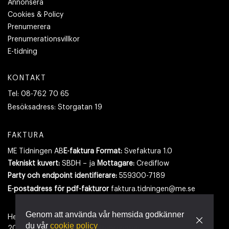
Annonsera
Cookies & Policy
Prenumerera
Prenumerationsvillkor
E-tidning
KONTAKT
Tel:
08-762 70 65
Besöksadress:
Storgatan 19
FAKTURA
ME Tidningen AB
E-faktura Format:
Svefaktura 1.0
Tekniskt kuvert:
SBDH – ja
Mottagare:
Crediflow
Party och endpoint identifierare:
559300-7189
E-postadress
för pdf-fakturor
faktura.tidningen@me.se
Genom att använda vår hemsida godkänner
Hemsidan använder cookies.
Läs mer
du vår
cookie policy
2026
- Tidningen Maskinentreprenören