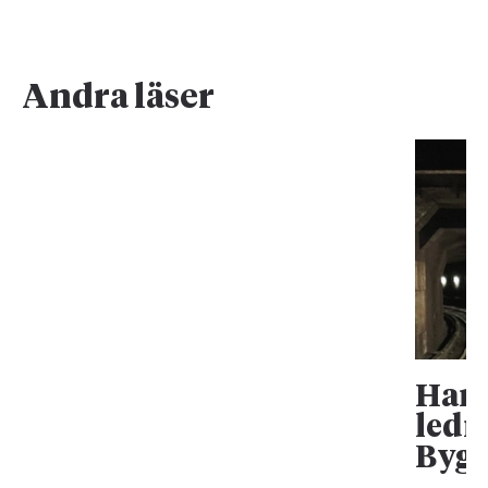
Andra läser
Han 
ledn
Bygg