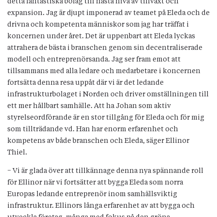
detta fantastiska bolag till nästa nivå av tillväxt och
expansion. Jag är djupt imponerad av teamet på Eleda och de
drivna och kompetenta människor som jag har träffat i
koncernen under året. Det är uppenbart att Eleda lyckas
attrahera de bästa i branschen genom sin decentraliserade
modell och entreprenörsanda. Jag ser fram emot att
tillsammans med alla ledare och medarbetare i koncernen
fortsätta denna resa uppåt där vi är det ledande
infrastrukturbolaget i Norden och driver omställningen till
ett mer hållbart samhälle. Att ha Johan som aktiv
styrelseordförande är en stor tillgång för Eleda och för mig
som tillträdande vd. Han har enorm erfarenhet och
kompetens av både branschen och Eleda, säger Ellinor
Thiel.
− Vi är glada över att tillkännage denna nya spännande roll
för Ellinor när vi fortsätter att bygga Eleda som norra
Europas ledande entreprenör inom samhällsviktig
infrastruktur. Ellinors långa erfarenhet av att bygga och