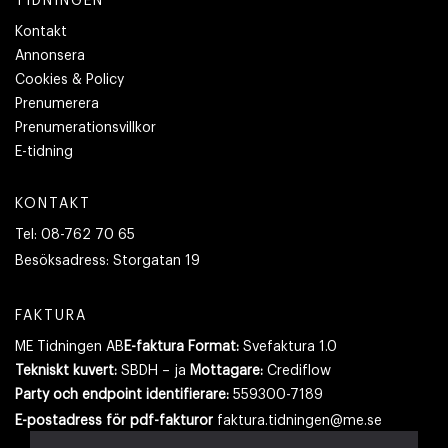
TIDNINGEN
Kontakt
Annonsera
Cookies & Policy
Prenumerera
Prenumerationsvillkor
E-tidning
KONTAKT
Tel:
08-762 70 65
Besöksadress:
Storgatan 19
FAKTURA
ME Tidningen AB
E-faktura Format:
Svefaktura 1.0
Tekniskt kuvert:
SBDH – ja
Mottagare:
Crediflow
Party och endpoint identifierare:
559300-7189
E-postadress
för pdf-fakturor
faktura.tidningen@me.se