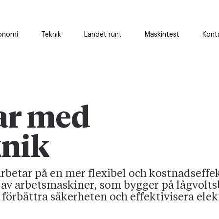
onomi
Teknik
Landet runt
Maskintest
Kont
rar med
knik
arbetar på en mer flexibel och kostnadseffe
er av arbetsmaskiner, som bygger på lågvolts
 förbättra säkerheten och effektivisera elek