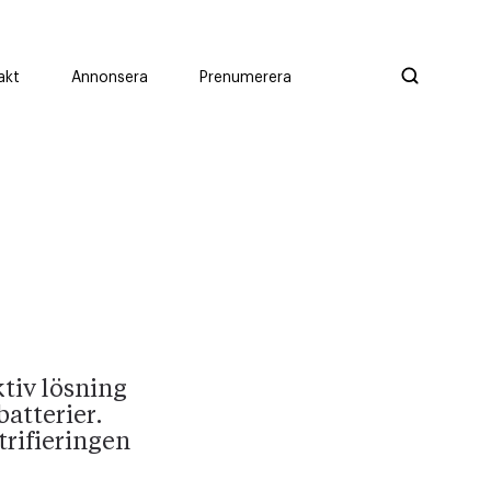
akt
Annonsera
Prenumerera
ktiv lösning
batterier.
trifieringen