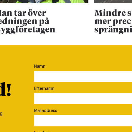
an tar över
Mindre 
edningen på
mer prec
yggföretagen
sprängn
Namn
d!
Efternamn
Mailaddress
ig