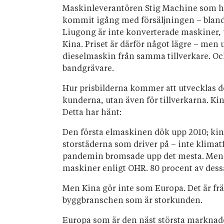
Maskinleverantören Stig Machine som ha
kommit igång med försäljningen – bland a
Liugong är inte konverterade maskiner, ut
Kina. Priset är därför något lägre – men 
dieselmaskin från samma tillverkare. Och
bandgrävare.
Hur prisbilderna kommer att utvecklas de
kunderna, utan även för tillverkarna. Ki
Detta har hänt:
Den första elmaskinen dök upp 2010; kines
storstäderna som driver på – inte klimat
pandemin bromsade upp det mesta. Men 20
maskiner enligt OHR. 80 procent av dessa
Men Kina gör inte som Europa. Det är främ
byggbranschen som är storkunden.
Europa som är den näst största marknaden