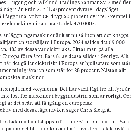
es Liugong och Wiklund Tradings Yanmar SV17 med fler
 några år. Från 20 till 50 procent dyrare i dagsläget.
 i faggorna. Volvo CE drygt 50 procent dyrare. Exempel i
Dieselmaskinen i samma storlek 470 000:-.
 anläggningsmaskiner är just nu så liten att det knappt
alltjämt en storsäljare i Europa. 2024 såldes det 69 000
 485 av dessa var elektriska. Tittar man på alla
Europa förra året. Bara 81 av dessa såldes i Sverige. Allt
 när det gäller elektriskt i Europa är hjullastare som står
mmer minigrävaren som står för 28 procent. Nästan allt –
 kompakta maskiner.
ssnöjda med volymerna. Det har varit lågt tre till fyra år
 inte löst för maskiner i byggindustrin som är rörligt. Oc
igt är det svårt att få igång en europeisk
ktiv med dessa låga nivåer, säger Chris Sleight.
torstäderna ha utsläppsfritt i innerstan om fem år… Så är
 på när det blir mer lönsamt att investera i elektriskt ä