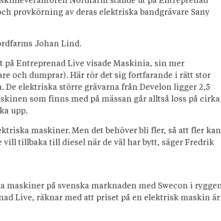
maskinleverantören Nordfarm ställde ut på Entreprenad
och provkörning av deras elektriska bandgrävare Sany
 Nordfarms Johan Lind.
t på Entreprenad Live visade Maskinia, sin mer
e och dumprar). Här rör det sig fortfarande i rätt stor
De elektriska större grävarna från Develon ligger 2,5
askinen som finns med på mässan går alltså loss på cirka
ka upp.
ektriska maskiner. Men det behöver bli fler, så att fler kan
e vill tillbaka till diesel när de väl har bytt, säger Fredrik
riska maskiner på svenska marknaden med Swecon i ryggen
ad Live, räknar med att priset på en elektrisk maskin är