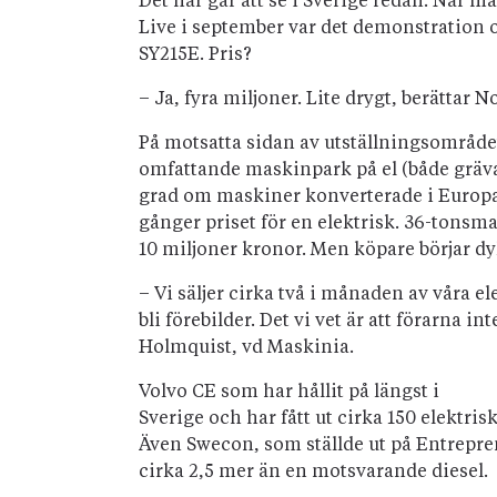
Det här går att se i Sverige redan. När 
Live i september var det demonstration 
SY215E. Pris?
– Ja, fyra miljoner. Lite drygt, berättar
På motsatta sidan av utställningsområde
omfattande maskinpark på el (både grävar
grad om maskiner konverterade i Europa. 
gånger priset för en elektrisk. 36-tonsm
10 miljoner kronor. Men köpare börjar dy
– Vi säljer cirka två i månaden av våra el
bli förebilder. Det vi vet är att förarna int
Holmquist, vd Maskinia.
Volvo CE som har hållit på längst i
Sverige och har fått ut cirka 150 elekt
Även Swecon, som ställde ut på Entrepren
cirka 2,5 mer än en motsvarande diesel.