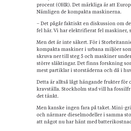
procent (OHR). Det märkliga är att Europ
Nämligen de kompakta maskinerna.
– Det pågår faktiskt en diskussion om det i
fel här. Vi har elektrifierat fel maskiner,
Men det är inte säkert. För i Storbritann
kompakta maskiner i urbana miljöer som 
skruva ner till steg 5 och maskiner unde
större släktingar. Det finns forskning s
mest partiklar i storstäderna och då i 
Detta är alltså lågt hängande frukter för
kravställa. Stockholm stad vill ha fossilf
det tänkt.
Men kanske ingen fara på taket. Mini-gr
och närmare dieselmodeller i samma stor
att något nu har hänt med batterikostnad