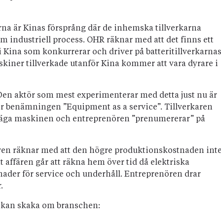
rna är Kinas försprång där de inhemska tillverkarna
am industriell process. OHR räknar med att det finns ett
 i Kina som konkurrerar och driver på batteritillverkarna
skiner tillverkade utanför Kina kommer att vara dyrare i
 Den aktör som mest experimenterar med detta just nu är
er benämningen ”Equipment as a service”. Tillverkaren
tt äga maskinen och entreprenören ”prenumererar” på
aren räknar med att den högre produktionskostnaden int
t affären går att räkna hem över tid då elektriska
nader för service och underhåll. Entreprenören drar
.
m kan skaka om branschen: