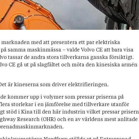
 marknaden med att presentera ett par elektriska
 på samma maskinmässa – valde Volvo CE att bara visa
o tassar de andra stora tillverkarna ganska försiktigt.
lvo CE gå ut på slagfältet och möta den kinesiska armén
et är kineserna som driver elektrifieringen.
 de kommer upp i volymer som pressar priserna på
 flera storlekar i en jämförelse med tillverkare utanför
 stöd i Kina till den här industrin vilket pressar priser
Highway Research (OHR) och en av världens mest anlitade
treprenadmaskinmarknaden.