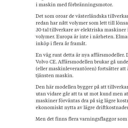
i maskin med förbränningsmotor.
Det som oroar de västerländska tillverka
redan har nått volymer som lett till löns
30-tal tillverkare av elektriska maskiner
volymer. Europa är inte i närheten. Elma
inköp i flera år framåt.
En väg runt detta är nya affärsmodeller.
Volvo CE. Affärsmodellen brukar gå und
(eller maskinleverantören) fortsätter a
tjänsten maskin.
Den här modellen bygger på att tillverk
utan vidare går att ta ut mot kund men at
maskiner förväntas dra på sig lägre kost
ekonomiskt nytta av lägre driftkostnader
Men det finns flera varningsflaggor so