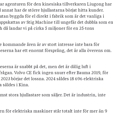
r agenturen för den kinesiska tillverkaren Liugong har
nnat har de större hjullastarna börjat hitta kunder.
an byggda för el direkt i fabrik som är det vanliga i
uppskattas av Stig Machine till ungefär det dubbla som e
 då landar vi på cirka 5 miljoner för en 25-tons
 kommande åren är av stort intresse inte bara för
neserna har ett enormt försprång, det är alla överens om.
erna är snabbt på det, men det är dålig luft i
frågan. Volvo CE fick ingen snurr efter Bauma 2019, för
23 börjar det lossna. 2024 såldes 18 696 elektriska
 såldes i Kina.
st stora hjullastare som säljer. Det är industrin, inte
 för elektriska maskiner står totalt inte för mer än 9