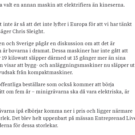
a valt en annan maskin att elektrifiera än kineserna.
nte är så att det inte lyfter i Europa för att vi har tänkt
 säger Chris Sleight.
ien och Sverige pågår en diskussion om att det är
är bovarna i dramat. Dessa maskiner har inte gått att
r 19 kilowatt släpper därmed ut 15 gånger mer än sina
om visar att bygg- och anläggningsmaskiner nu släpper ut
huvudsak från kompaktmaskiner.
 offentliga beställare som också kommer att börja
ritt om fem år – minigrävarna ska då vara elektriska, är
ävarna ipå elbörjar komma ner i pris och ligger närmare
lek. Det blev helt uppenbart på mässan Entreprenad Liv
erna för dessa storlekar.