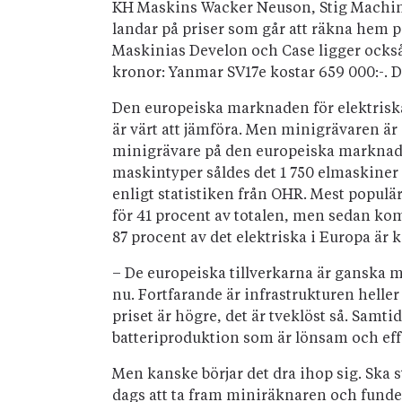
KH Maskins Wacker Neuson, Stig Machin
landar på priser som går att räkna hem på
Maskinias Develon och Case ligger också
kronor: Yanmar SV17e kostar 659 000:-. 
Den europeiska marknaden för elektriska
är värt att jämföra. Men minigrävaren är 
minigrävare på den europeiska marknaden.
maskintyper såldes det 1 750 elmaskiner i 
enligt statistiken från OHR. Mest populärt
för 41 procent av totalen, men sedan ko
87 procent av det elektriska i Europa är
– De europeiska tillverkarna är ganska mi
nu. Fortfarande är infrastrukturen heller
priset är högre, det är tveklöst så. Samtid
batteriproduktion som är lönsam och effe
Men kanske börjar det dra ihop sig. Ska s
dags att ta fram miniräknaren och fundera