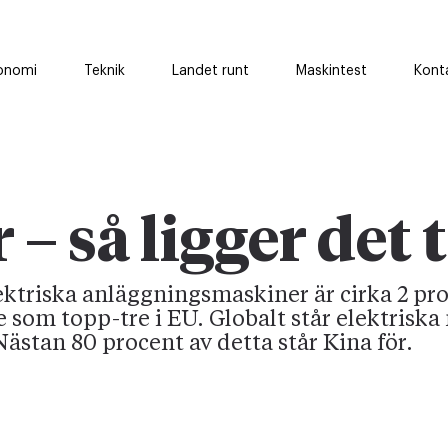
onomi
Teknik
Landet runt
Maskintest
Kont
 så ligger det t
ktriska anläggningsmaskiner är cirka 2 pro
e som topp-tre i EU. Globalt står elektrisk
ästan 80 procent av detta står Kina för.