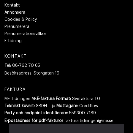
Kontakt
Annonsera
Cookies & Policy
Prenumerera
Prenumerationsvillkor
E-tidning
KONTAKT
Tel:
08-762 70 65
Besöksadress:
Storgatan 19
FAKTURA
ME Tidningen AB
E-faktura Format:
Svefaktura 1.0
Tekniskt kuvert:
SBDH – ja
Mottagare:
Crediflow
Party och endpoint identifierare:
559300-7189
E-postadress
för pdf-fakturor
faktura.tidningen@me.se