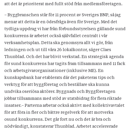
att det är prioriterat med fullt stöd från medlemsföretagen.
– Byggbranschen står för 11 procent av Sveriges BNP, så jag
menar att detta är en ödesfråga även för Sverige. Med det
tydliga uppdrag vi har från förbundsstyrelsen gällande sund
konkurrens är arbetet också självfallet centralt i vår
verksamhetsplan. Detta ska genomsyra allt vi gör, från
ledningen och ut till våra 26 lokalkontor, säger Claes
Thunblad. Och det har blivit verkstad. En strategisk agenda
för sund konkurrens har tagits fram tillsammans med 11 fack
och arbetsgivarorganisationer (inklusive ME). En
kunskapsbank har etablerats där det paketeras tips och
verktyg för att byggföretag och beställare ska kunna
undvika oseriösa aktörer. Byggnads och Byggföretagen
jobbar tillsammans med stöd av statsbidrag för flera riktade
insatser.– Parterna arbetar också aktivt med kollektivavtalet
för att föra in fler och bättre regelverk för att motverka
osund konkurrens. Det går fort nu och det är bra och
nödvändigt, konstaterar Thunblad. Arbetet accelererade