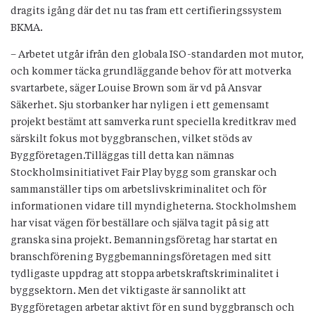
dragits igång där det nu tas fram ett certifieringssystem
BKMA.
– Arbetet utgår ifrån den globala ISO-standarden mot mutor,
och kommer täcka grundläggande behov för att motverka
svartarbete, säger Louise Brown som är vd på Ansvar
Säkerhet. Sju storbanker har nyligen i ett gemensamt
projekt bestämt att samverka runt speciella kreditkrav med
särskilt fokus mot byggbranschen, vilket stöds av
Byggföretagen.Tilläggas till detta kan nämnas
Stockholmsinitiativet Fair Play bygg som granskar och
sammanställer tips om arbetslivskriminalitet och för
informationen vidare till myndigheterna. Stockholmshem
har visat vägen för beställare och själva tagit på sig att
granska sina projekt. Bemanningsföretag har startat en
branschförening Byggbemanningsföretagen med sitt
tydligaste uppdrag att stoppa arbetskraftskriminalitet i
byggsektorn. Men det viktigaste är sannolikt att
Byggföretagen arbetar aktivt för en sund byggbransch och