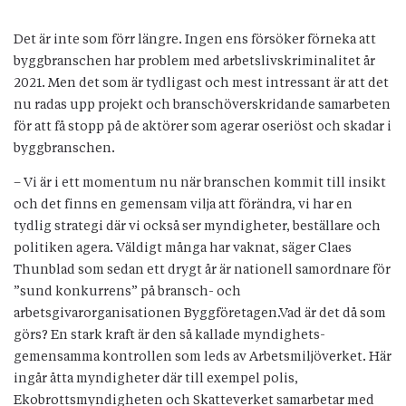
Det är inte som förr längre. Ingen ens försöker förneka att
byggbranschen har problem med arbetslivskriminalitet år
2021. Men det som är tydligast och mest intressant är att det
nu radas upp projekt och branschöverskridande samarbeten
för att få stopp på de aktörer som agerar oseriöst och skadar i
byggbranschen.
– Vi är i ett momentum nu när branschen kommit till insikt
och det finns en gemensam vilja att förändra, vi har en
tydlig strategi där vi också ser myndigheter, beställare och
politiken agera. Väldigt många har vaknat, säger Claes
Thunblad som sedan ett drygt år är nationell samordnare för
”sund konkurrens” på bransch- och
arbetsgivarorganisationen Byggföretagen.Vad är det då som
görs? En stark kraft är den så kallade myndighets­
gemensamma kontrollen som leds av Arbetsmiljö­verket. Här
ingår åtta myndigheter där till exempel polis,
Ekobrottsmyndigheten och Skatteverket samarbetar med