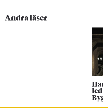
Andra läser
Han 
ledn
Bygg