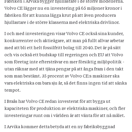
Fabriken i Arvika bygger hjullastare i de större modellerna.
Volvo CE lägger nu en investering på 65 miljoner kronor i
fabriken för att kunna lägga krut på att även producera
hjullastare i de större klasserna med elektriska drivlinor.
I och med investeringen visar Volvo CE också sina kunder,
konkurrenter och aktieägare, att man på fullt allvar arbetar
med att bli ett helt fossilfritt bolag till 2040. Det är på sätt
och vis också ett budskap till regeringen och EU att Volvo
som företag inte eftersträvar en mer försiktig miljöpolitik -
utan räknar med att tjäna pengar på att ånga fram i den takt
som man bestämt. 35 procent av Volvo CE:s maskiner ska
vara elektriska om bara sju år, så det finns ingen tid att sänka
tempot.
I Braås har Volvo CE redan investerat för att bygga ut
kapaciteten för produktion av elektriska maskiner, och fler
investeringar runt om i världen är att vänta för att nå målet.
I Arvika kommer detta betyda att en ny fabriksbyggnad