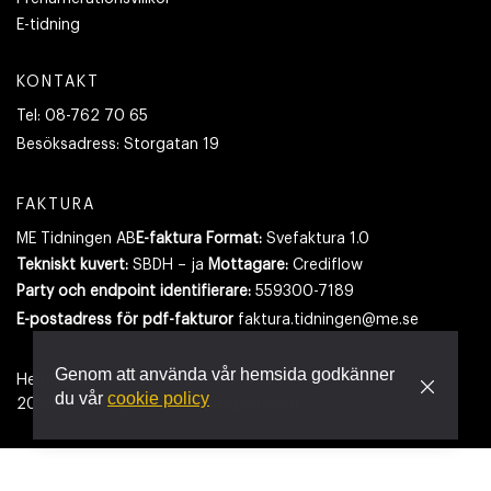
E-tidning
KONTAKT
Tel:
08-762 70 65
Besöksadress:
Storgatan 19
FAKTURA
ME Tidningen AB
E-faktura Format:
Svefaktura 1.0
Tekniskt kuvert:
SBDH – ja
Mottagare:
Crediflow
Party och endpoint identifierare:
559300-7189
E-postadress
för pdf-fakturor
faktura.tidningen@me.se
Genom att använda vår hemsida godkänner
Hemsidan använder cookies.
Läs mer
du vår
cookie policy
2026
- Tidningen Maskinentreprenören