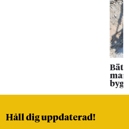
Bätt
mark
bygg
Håll dig uppdaterad!