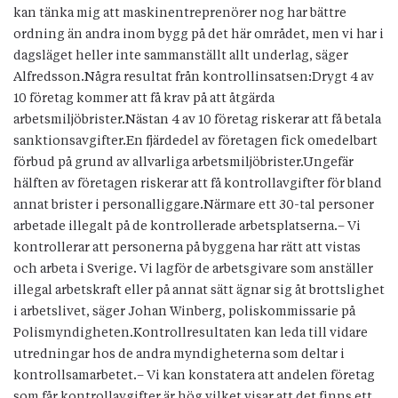
kan tänka mig att maskinentreprenörer nog har bättre
ordning än andra inom bygg på det här området, men vi har i
dagsläget heller inte sammanställt allt underlag, säger
Alfredsson.Några resultat från kontrollinsatsen:Drygt 4 av
10 företag kommer att få krav på att åtgärda
arbetsmiljöbrister.Nästan 4 av 10 företag riskerar att få betala
sanktionsavgifter.En fjärdedel av företagen fick omedelbart
förbud på grund av allvarliga arbetsmiljöbrister.Ungefär
hälften av företagen riskerar att få kontrollavgifter för bland
annat brister i personalliggare.Närmare ett 30-tal personer
arbetade illegalt på de kontrollerade arbetsplatserna.– Vi
kontrollerar att personerna på byggena har rätt att vistas
och arbeta i Sverige. Vi lagför de arbetsgivare som anställer
illegal arbetskraft eller på annat sätt ägnar sig åt brottslighet
i arbetslivet, säger Johan Winberg, poliskommissarie på
Polismyndigheten.Kontrollresultaten kan leda till vidare
utredningar hos de andra myndigheterna som deltar i
kontrollsamarbetet.– Vi kan konstatera att andelen företag
som får kontrollavgifter är hög vilket visar att det finns ett