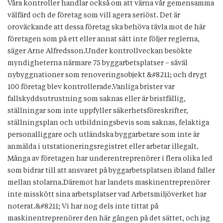
Våra kontroller handlar också om att värna vår gemensamma
välfärd och de företag som vill agera seriöst. Det är
oroväckande att dessa företag ska behöva tävla mot de här
företagen som på ett eller annat sätt inte följer reglerna,
säger Arne Alfredsson.Under kontrollveckan besökte
myndigheterna närmare 75 byggarbetsplatser – såväl
nybyggnationer som renoveringsobjekt &#8211; och drygt
100 företag blev kontrollerade.Vanliga brister var
fallskyddsutrustning som saknas eller är bristfällig,
ställningar som inte uppfyller säkerhetsföreskrifter,
ställningsplan och utbildningsbevis som saknas, felaktiga
personalliggare och utländska byggarbetare som inte är
anmälda i utstationeringsregistret eller arbetar illegalt.
Många av företagen har underentreprenörer i flera olika led
som bidrar till att ansvaret på byggarbetsplatsen ibland faller
mellan stolarna.Däremot har landets maskinentreprenörer
inte misskött sina arbetsplatser vad Arbetsmiljöverket har
noterat.&#8211; Vi har nog dels inte tittat på
maskinentreprenörer den här gången på det sättet, och jag