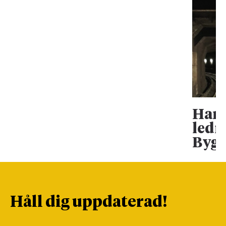
Han 
ledn
Bygg
Håll dig uppdaterad!