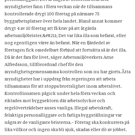
myndigheter fann i förra veckan när de tillsammans
kontrollerade drygt 100 företag på närmare 75
byggarbetsplatser över hela landet. Bland annat kommer
drygt 4 av 10 företag att få krav på att åtgärda
arbetsmiljöbrister.&#8211; Det var lika illa som befarat, eller
nog egentligen värre än befarat. När en fjärdedel av
företagen fick omedelbart förbjud att fortsätta så är det illa.
Då är det fara för livet, säger Arbetsmiljöverkets Arne
Alfredsson, tillförordnad chef för den
myndighetsgemensamma kontrollen som nu har gjorts.Åtta
myndigheter har i uppdrag från regeringen att arbeta
tillsammans för att stoppa brottslighet inom arbetslivet.
Kontrollinsatsen pågick under hela förra veckan och
riktades mot byggsektorn där arbetsolyckor och
regelöverträdelser anses vanliga. Illegal arbetskraft,
felaktiga personalliggare och farliga byggställningar var
några av de vanligaste bristerna.– Företag ska konkurrera på
lika villkor och ingen ska bli sjuk, skadas eller dö av jobbet.