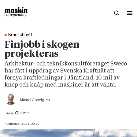
Branschnytt
Finjobb i skogen
projekteras
Arkitektur- och teknikkonsultföretaget Sweco
har fått i uppdrag av Svenska Kraftnät att
förnya kraftledningar i Jämtland. 10 mil av
knep och knåp med maskiner är att vänta.
Micael Appelgren
2 min
Lästid:
Publicerad:
2025-09-29