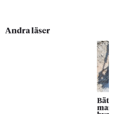
Andra läser
Bätt
mark