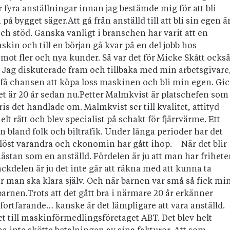
er fyra anställningar innan jag bestämde mig för att bli
på bygget säger.Att gå från anställd till att bli sin egen ä
ch stöd. Ganska vanligt i branschen har varit att en
skin och till en början gå kvar på en del jobb hos
 mot fler och nya kunder. Så var det för Micke Skått också
 – Jag diskuterade fram och tillbaka med min arbetsgivare
lle få chansen att köpa loss maskinen och bli min egen. Gi
Det är 20 år sedan nu.Petter Malmkvist är platschefen som
is det handlade om. Malmkvist ser till kvalitet, attityd
 rätt och blev specialist på schakt för fjärrvärme. Ett
an bland folk och biltrafik. Under långa perioder har det
löst varandra och ekonomin har gått ihop. – När det blir
stan som en anställd. Fördelen är ju att man har frihete
ckdelen är ju det inte går att räkna med att kunna ta
ar man ska klara själv. Och när barnen var små så fick mi
 barnen.Trots att det gått bra i närmare 20 år erkänner
fortfarande… kanske är det lämpligare att vara anställd.
et till maskinförmedlingsföretaget ABT. Det blev helt