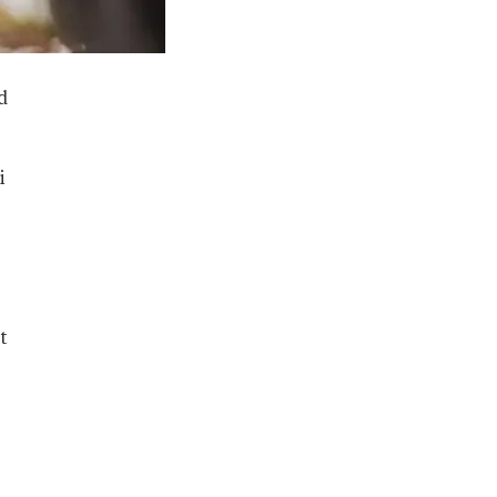
d
i
t