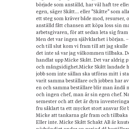
började som anställd, har väl haft tre ell
egen, säger Skått… eller ”Skåtte” som alla 
ett steg som kräver både mod, resurser, o
anställd fått chansen att köpa loss sin ma
arbetsgivaren, för att sedan leta sig fram
Men det var ingen självklarhet i början.
och till slut kom vi fram till att jag sku
det inte så var jag välkommen tillbaka. 
handlat upp Micke Skått. Det var aldrig pr
och mångsidighet.Micke Skått landade helt
jobb som inte sällan ska utföras mitt i st
varit samma beställare och jobben har av
en och samma beställare blir man ändå nä
och ingen chef, man är sin egen chef. Na
semester och att det är dyra investering
fru såklart ta ett mycket stort ansvar för
Micke att tankarna går fram och tillbaka 
Eller inte. Micke Skått Schakt AB är knut