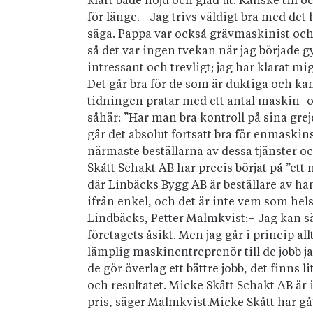
klart både nöjd och glad ut. Kanske till och
för länge.– Jag trivs väldigt bra med det 
säga. Pappa var också grävmaskinist och j
så det var ingen tvekan när jag började g
intressant och trevligt; jag har klarat mi
Det går bra för de som är duktiga och ka
tidningen pratar med ett antal maskin- o
såhär: ”Har man bra kontroll på sina greje
går det absolut fortsatt bra för enmaski
närmaste beställarna av dessa tjänster oc
Skått Schakt AB har precis börjat på ”ett 
där Linbäcks Bygg AB är beställare av han
ifrån enkel, och det är inte vem som he
Lindbäcks, Petter Malmkvist:– Jag kan sä
företagets åsikt. Men jag går i princip al
lämplig maskinentreprenör till de jobb ja
de gör överlag ett bättre jobb, det finns li
och resultatet. Micke Skått Schakt AB är
pris, säger Malmkvist.Micke Skått har gåt