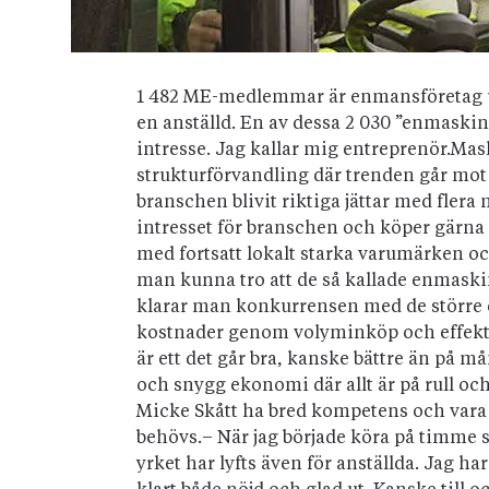
1 482 ME-medlemmar är enmansföretag uta
en anställd. En av dessa 2 030 ”enmaskin
intresse. Jag kallar mig entreprenör.Ma
strukturförvandling där trenden går mot f
branschen blivit riktiga jättar med flera
intresset för branschen och köper gärna 
med fortsatt lokalt starka varumärken o
man kunna tro att de så kallade enmaski
klarar man konkurrensen med de större 
kostnader genom volyminköp och effekti
är ett det går bra, kanske bättre än på må
och snygg ekonomi där allt är på rull o
Micke Skått ha bred kompetens och vara 
behövs.– När jag började köra på timme s
yrket har lyfts även för anställda. Jag har