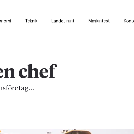
onomi
Teknik
Landet runt
Maskintest
Kont
en chef
sföretag...