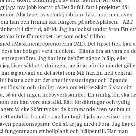
a inte skötte betalningen av sina fakturor. Att som
gt jaga nya jobb kostar på.Det är full fart i projektet där
prenör. Alla typer av schaktjobb kan dyka upp, men även
 om han och firman ska fungera på arbetsplatsen.– ABT
betalt i rätt tid, alltid. Jag har också under åren fått et
etalar inte för mycket.Det som också tillhör
 med i Maskin­entreprenörerna (ME). Det tipset fick han 
dess har bolaget varit medlem.– Känns bra att vara en de
 entreprenörer. Jag har inte behövt någon hjälp, eller
jag läser såklart tidningen, jag är ju nördig när det gälle
ar jag använt en del avtal som ME har. En helt central
r i balans och att det efter investeringar och löpande
ären lönsam och rimligt. Även om Micke Skått älskar sitt
na, så är det ingen hobbyverksamhet. En rimlig lön ska ta
som om han vore anställd. Rätt försäkringar och tydlig
olagets.Micke Skått tycker de kommande åren ser bra ut
ett antal år framåt.– Jag har tagit hjälp av revisor och
 även pensionssparar. Och så är jag med i Fora. Jag har et
 fungerar som ett bollplank och hjälper till. Har man