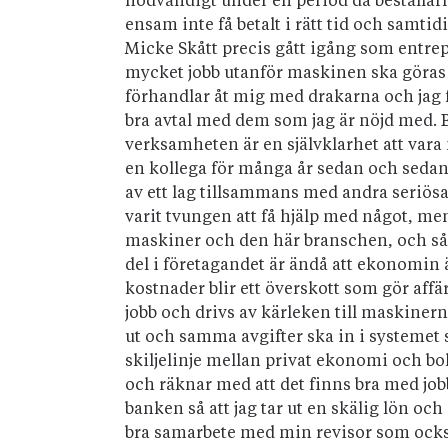
nödvändigt under en period då beställarn
ensam inte få betalt i rätt tid och samtidi
Micke Skått precis gått igång som entre
mycket jobb utanför maskinen ska göras
förhandlar åt mig med drakarna och jag får 
bra avtal med dem som jag är nöjd med. B
verksamheten är en självklarhet att vara
en kollega för många år sedan och sedan 
av ett lag tillsammans med andra seriösa
varit tvungen att få hjälp med något, men 
maskiner och den här branschen, och så h
del i företagandet är ändå att ekonomin ä
kostnader blir ett överskott som gör aff
jobb och drivs av kärleken till maskiner
ut och samma avgifter ska in i systemet 
skiljelinje mellan privat ekonomi och b
och räknar med att det finns bra med jobb 
banken så att jag tar ut en skälig lön och
bra samarbete med min revisor som också