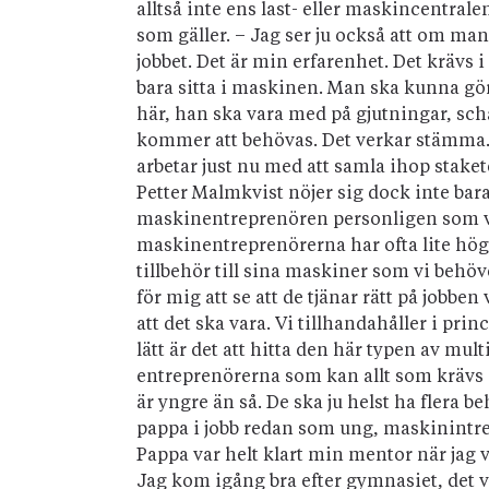
alltså inte ens last- eller maskincentral
som gäller. – Jag ser ju också att om ma
jobbet. Det är min erfarenhet. Det krävs 
bara sitta i maskinen. Man ska kunna göra
här, han ska vara med på gjutningar, scha
kommer att behövas. Det verkar stämma. M
arbetar just nu med att samla ihop staket
Petter Malmkvist nöjer sig dock inte bar
maskinentreprenören personligen som vil
maskinentreprenörerna har ofta lite högr
tillbehör till sina maskiner som vi behöv
för mig att se att de tjänar rätt på jobben 
att det ska vara. Vi tillhandahåller i pr
lätt är det att hitta den här typen av mul
entreprenörerna som kan allt som krävs ä
är yngre än så. De ska ju helst ha flera 
pappa i jobb redan som ung, maskinintresse
Pappa var helt klart min mentor när jag v
Jag kom igång bra efter gymnasiet, det va