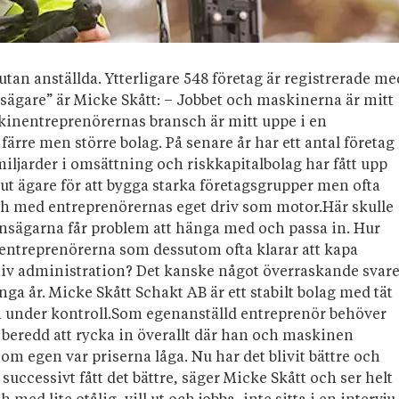
n anställda. Ytterligare 548 företag är registrerade me
sägare” är Micke Skått: – Jobbet och maskinerna är mitt
skinentreprenörernas bransch är mitt uppe i en
ärre men större bolag. På senare år har ett antal företag 
 miljarder i omsättning och riskkapitalbolag har fått upp
ut ägare för att bygga starka företagsgrupper men ofta
ch med entreprenörernas eget driv som motor.Här skulle
nsägarna får problem att hänga med och passa in. Hur
entreprenörerna som dessutom ofta klarar att kapa
v administration? Det kanske något överraskande svare
nga år. Micke Skått Schakt AB är ett stabilt bolag med tät
ch under kontroll.Som egenanställd entreprenör behöver
beredd att rycka in överallt där han och maskinen
om egen var priserna låga. Nu har det blivit bättre och
 successivt fått det bättre, säger Micke Skått och ser helt