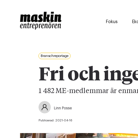
Fokus
Ek
Branschreportage
Fri och ing
1 482 ME-medlemmar är enman
Linn Posse
Publicerad:
2021-04-16