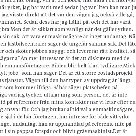
 med lite otålig, vill ut och jobba, inte sitta i en intervju
här yrket, jag har varit med sedan jag var liten kan man j
ag visste direkt att det var den vägen jag också ville gå,
ymnasiet. Sedan dess har jag hållit på, och det har varit
g bra.Men det är såklart som vanligt när det gäller yrken.
n sin sak. Att vara enmaskinsägare är inget undantag. Nä
ch lastbilscentraler säger de ungefär samma sak. Det låt
r och sköter jobben snyggt och levererar rätt kvalitet, så
nsägarna”.Än mer intressant är det att diskutera med de
h enmansföretagare. Bilden blir helt klart tydligare.Mick
nytt jobb” som han säger. Det är ett större bostadsprojekt
s tjänster. Vägen till den här typen av uppdrag är långt
lst som kommer ifråga. Såhär säger platschefen på
ga vad jag tycker, uttalar mig som person, det är inte
ltid på referenser från mina kontakter när vi letar efter en
g ansvar för. Och jag brukar alltid välja enmaskinsägare,
te själ i de här företagen, har intresse för både sitt yrke
 inget undantag, han är upphandlad på referens, inte på
t i sin pappas fotspår och blivit grävmaskinist.Det är