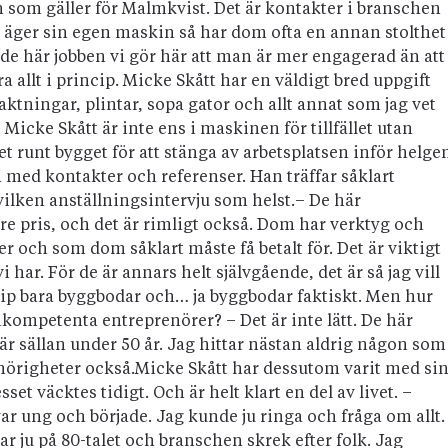
en som gäller för Malmkvist. Det är kontakter i branschen
n äger sin egen maskin så har dom ofta en annan stolthet
i de här jobben vi gör här att man är mer engagerad än att
 allt i princip. Micke Skått har en väldigt bred uppgift
ktningar, plintar, sopa gator och allt annat som jag vet
icke Skått är inte ens i maskinen för tillfället utan
et runt bygget för att stänga av arbetsplatsen inför helge
a med kontakter och referenser. Han träffar såklart
ken anställnings­intervju som helst.– De här
e pris, och det är rimligt också. Dom har verktyg och
er och som dom såklart måste få betalt för. Det är viktigt
vi har. För de är annars helt självgående, det är så jag vill
incip bara bygg­bodar och… ja byggbodar faktiskt. Men hur
tikompetenta entreprenörer? – Det är inte lätt. De här
r sällan under 50 år. Jag hittar nästan aldrig någon som
behörigheter också.Micke Skått har dessutom varit med si
t väcktes tidigt. Och är helt klart en del av livet. –
ar ung och började. Jag kunde ju ringa och fråga om allt.
r ju på 80-talet och branschen skrek efter folk. Jag