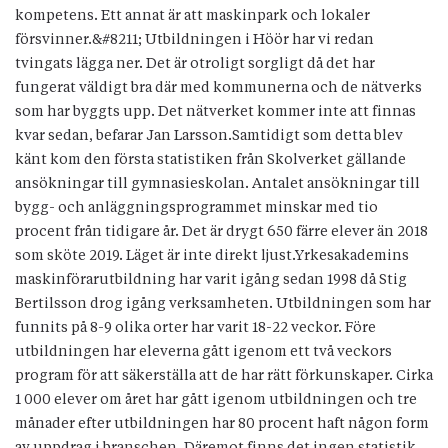
kompetens. Ett annat är att maskinpark och lokaler
försvinner.&#8211; Utbildningen i Höör har vi redan
tvingats lägga ner. Det är otroligt sorgligt då det har
fungerat väldigt bra där med kommunerna och de nätverks
som har byggts upp. Det nätverket kommer inte att finnas
kvar sedan, befarar Jan Larsson.Samtidigt som detta blev
känt kom den första statistiken från Skolverket gällande
ansökningar till gymnasieskolan. Antalet ansökningar till
bygg- och anläggningsprogrammet minskar med tio
procent från tidigare år. Det är drygt 650 färre elever än 2018
som sköte 2019. Läget är inte direkt ljust.Yrkesakademins
maskinförarutbildning har varit igång sedan 1998 då Stig
Bertilsson drog igång verksamheten. Utbildningen som har
funnits på 8-9 olika orter har varit 18-22 veckor. Före
utbildningen har eleverna gått igenom ett två veckors
program för att säkerställa att de har rätt förkunskaper. Cirka
1 000 elever om året har gått igenom utbildningen och tre
månader efter utbildningen har 80 procent haft någon form
av uppdrag i branschen. Däremot finns det ingen statistik