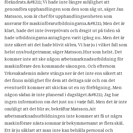
förändrats.&#8211; Vi hade inte längre möjlighet att
genomföra upphandlingen som den som såg ut, säger Jan
Matsson, som är chef för upphandlingsenheten som
ansvarar för maskinförarutbildningarna.&#8211; Men det är
klart, hade det inte överprövats och dragit ut på tiden så
hade utbildningarna antagligen varit igång nu. Men det är
inte säkert att det hade blivit så bra. Vi har ju i vilket fall som
helst nya budgetramar, säger Matsson.Hur som helst. Det
kommer inte att ske någon arbetsmarknadsutbildning för
maskinförare den kommande säsongen. Och eftersom
Yrkesakademin måste stänga ner är det inte ens säkert att
det finns möjlighet för dem att deltaga när och om det
eventuellt kommer att skickas ut en ny förfrågning. Men
någon sådan är inte planerad i dagsläget.&#8211; Jag har
ingen information om det just nu i varje fall. Men det är inte
omöjligt att det blir av, bekräftar Matsson.Att
arbetsmarknadsutbildningen inte kommer att få ut några
maskinförare nästa sommar är bekymmersamt av flera skäl.
Ett är ju såklart att man inte kan behålla personal och