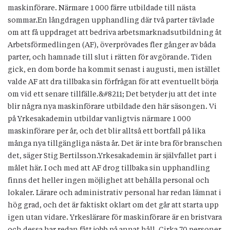
maskinförare. Närmare 1 000 färre utbildade till nästa
sommar.En långdragen upphandling där två parter tävlade
om att få uppdraget att bedriva arbetsmarknadsutbildning åt
Arbetsförmedlingen (AF), överprövades fler gånger av båda
parter, och hamnade till slut i rätten för avgörande. Tiden
gick, en dom borde ha kommit senast i augusti, men istället
valde AF att dra tillbaka sin förfrågan för att eventuellt börja
om vid ett senare tillfälle.&#8211; Det betyder ju att det inte
blir några nya maskinförare utbildade den här säsongen. Vi
på Yrkesakademin utbildar vanligtvis närmare 1 000
maskinförare per år, och det blir alltså ett bortfall på lika
många nya tillgängliga nästa år. Det är inte bra för branschen
det, säger Stig Bertilsson.Yrkesakademin är självfallet part i
målet här. I och med att AF drog tillbaka sin upphandling
finns det heller ingen möjlighet att behålla personal och
lokaler. Lärare och administrativ personal har redan lämnat i
hög grad, och det är faktiskt oklart om det går att starta upp
igen utan vidare. Yrkeslärare för maskinförare är en bristvara
och dessa har redan fått jobb på annat håll. Cirka 70 personer