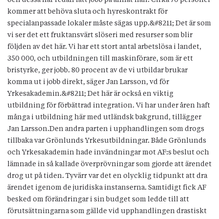
kommer att behöva sluta och hyreskontrakt för
specialanpassade lokaler måste sägas upp.&#8211; Det är som
vi ser det ett fruktansvärt slöseri med resurser som blir
följden av det här. Vi har ett stort antal arbetslösa i landet,
350 000, och utbildningen till maskinförare, som är ett
bristyrke, ger jobb. 80 procent av de vi utbildar brukar
komma ut i jobb direkt, säger Jan Larsson, vd för
Yrkesakademin.&#8211; Det här är också en viktig
utbildning för förbättrad integration. Vi har under åren haft
många i utbildning här med utländsk bakgrund, tillägger
Jan Larsson.Den andra parten i upphandlingen som drogs
tillbaka var Grönlunds Yrkesutbildningar. Både Grönlunds
och Yrkesakademin hade invändningar mot AF:s beslut och
lämnade in så kallade överprövningar som gjorde att ärendet
drog ut på tiden. Tyvärr var det en olycklig tidpunkt att dra
ärendet igenom de juridiska instanserna. Samtidigt fick AF
besked om förändringar i sin budget som ledde till att
förutsättningarna som gällde vid upphandlingen drastiskt