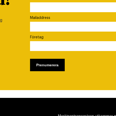
d!
Mailaddress
ig
Företag