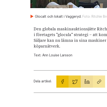
Glocalt och lokalt i Vaggeryd.
Foto:
Ritchie Br
Den globala maskinauktionsjätte Ritch
i företagets ”glocala” strategi – att 
Säljare kan nu lämna in sina maskiner 
köparnätverk.
Text:
Ann Louise Larsson
Dela artikel: