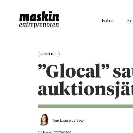
Fokus
Ek
Landet runt
”Glocal” sa
auktionsjä
Ann Louise Larsson
Publicerad:
2025-04-16