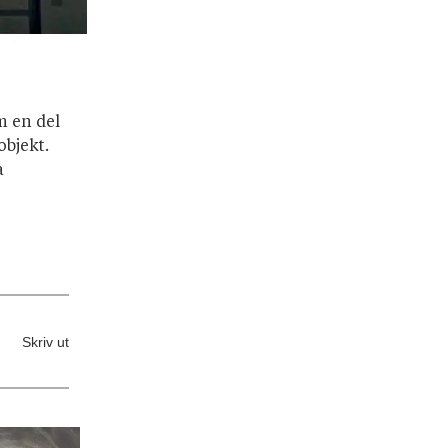
m en del
objekt.
a
Skriv ut