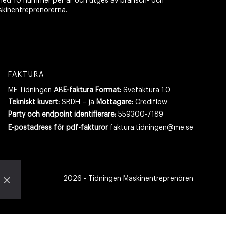
ed 10 nummer per år och utges av bransch- och
skinentreprenörerna.
FAKTURA
ME Tidningen AB
E-faktura Format:
Svefaktura 1.0
Tekniskt kuvert:
SBDH – ja
Mottagare:
Crediflow
Party och endpoint identifierare:
559300-7189
E-postadress
för pdf-fakturor
faktura.tidningen@me.se
2026
- Tidningen Maskinentreprenören