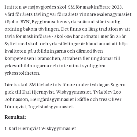
I mitten av maj avgjordes skol-SM för maskinförare 2023.
Värd för årets tävling var förra årets vinnare Malenagymasiet
i Sjöbo. BYN, Byggbranschens yrkesnämnd står i vanlig
ordning bakom tävlingen. Det finns en lång tradition av att
tävla för maskinförare - skol-SM har ordnats i mer än 25 år.
Syftet med skol- och yrkestävlingar är bland annat att höja
kvaliteten på utbildningarna och därmed även
kompetensen i branschen, attrahera fler ungdomar till
yrkesutbildningarna och inte minst synliggöra
yrkesstoltheten.
I årets skol-SM tävlade tolv förare under två dagar. Segern
gick till Karl Hjernqvist, Wisbygymnasiet. Tvåa blev Leo
Johnasson, Herrgårdsgymnasiet i Säffle och trea Oliver
Lönnqvist, Ingelstadsgymnasiet.
Resultat:
1. Karl Hjernqvist Wisbygymnasiet