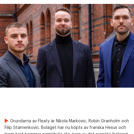
Grundarna av Fleaty är Nikola Markovic, Robin Granholm och
Filip Stamenkovic. Bolaget har nu köpts av franska Hesus och