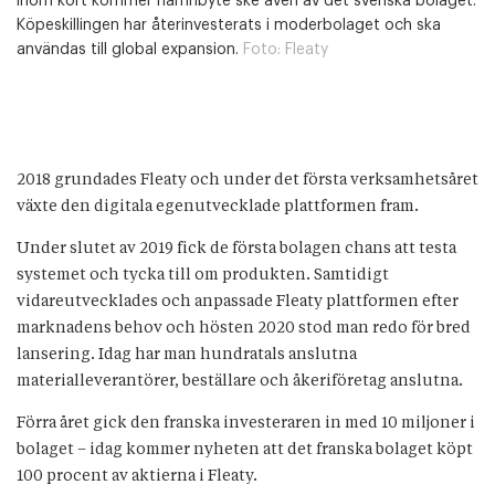
inom kort kommer namnbyte ske även av det svenska bolaget.
Köpeskillingen har återinvesterats i moderbolaget och ska
användas till global expansion.
Foto:
Fleaty
2018 grundades Fleaty och under det första verksamhetsåret
växte den digitala egenutvecklade plattformen fram.
Under slutet av 2019 fick de första bolagen chans att testa
systemet och tycka till om produkten. Samtidigt
vidareutvecklades och anpassade Fleaty plattformen efter
marknadens behov och hösten 2020 stod man redo för bred
lansering. Idag har man hundratals anslutna
materialleverantörer, beställare och åkeriföretag anslutna.
Förra året gick den franska investeraren in med 10 miljoner i
bolaget – idag kommer nyheten att det franska bolaget köpt
100 procent av aktierna i Fleaty.